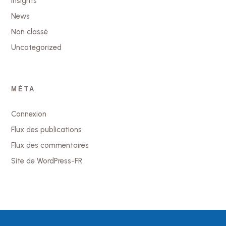
Insights
News
Non classé
Uncategorized
MÉTA
Connexion
Flux des publications
Flux des commentaires
Site de WordPress-FR