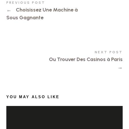
PREVIOUS POST
←
Choisissez Une Machine à
Sous Gagnante
NEXT POST
Ou Trouver Des Casinos à Paris
→
YOU MAY ALSO LIKE