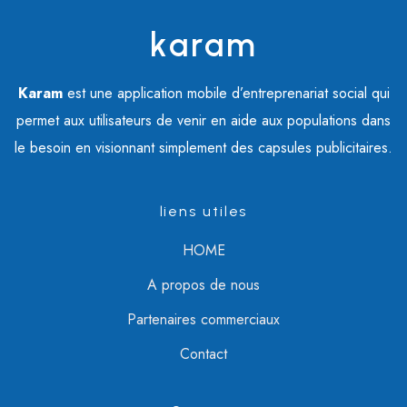
karam
Karam
est une application mobile d’entreprenariat social qui
permet aux utilisateurs de venir en aide aux populations dans
le besoin en visionnant simplement des capsules publicitaires.
liens utiles
HOME
A propos de nous
Partenaires commerciaux
Contact