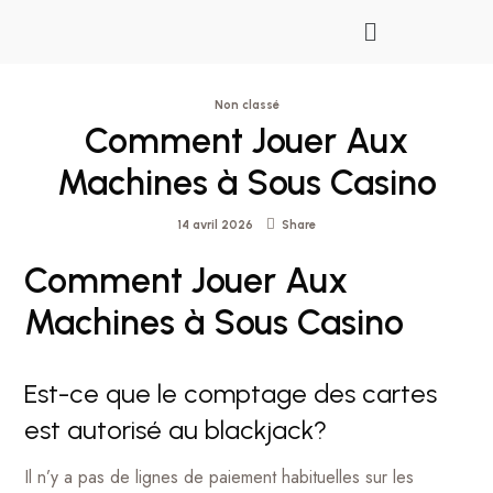
Non classé
Comment Jouer Aux
Machines à Sous Casino
14 avril 2026
Share
Comment Jouer Aux
Machines à Sous Casino
Est-ce que le comptage des cartes
est autorisé au blackjack?
Il n’y a pas de lignes de paiement habituelles sur les