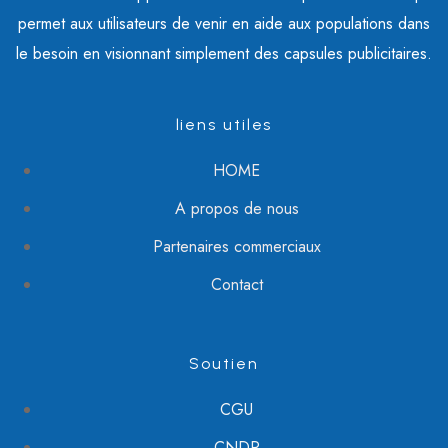
permet aux utilisateurs de venir en aide aux populations dans
le besoin en visionnant simplement des capsules publicitaires.
liens utiles
HOME
A propos de nous
Partenaires commerciaux
Contact
Soutien
CGU
CNDP