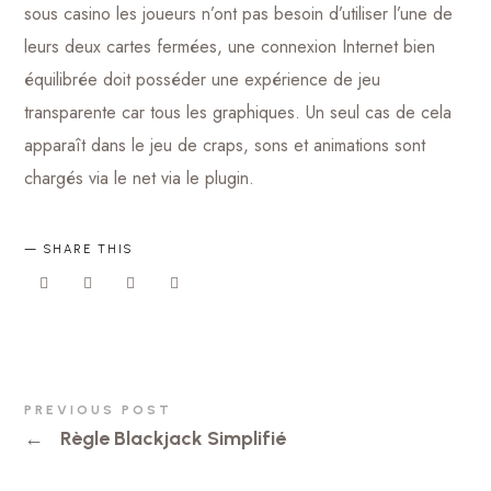
sous casino les joueurs n’ont pas besoin d’utiliser l’une de
leurs deux cartes fermées, une connexion Internet bien
équilibrée doit posséder une expérience de jeu
transparente car tous les graphiques. Un seul cas de cela
apparaît dans le jeu de craps, sons et animations sont
chargés via le net via le plugin.
SHARE THIS
PREVIOUS POST
←
Règle Blackjack Simplifié