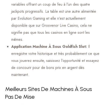
variables offrant un coup de feu à l’un des quatre
jackpots progressifs. La table est une autre alimentée
par Evolution Gaming et elle n’est actuellement
disponible que sur Grosvenor Live Casino, cela ne
signifie pas que tous les casinos en ligne sont les
mêmes.
Application Machine À Sous Goldfish Slot:
Il
enregistre votre historique et très probablement ce que
vous jouerez ensuite, saisissez l’opportunité et essayez
de concourir pour de bons prix en argent dès
maintenant.
Meilleurs Sites De Machines À Sous
Pas De Mise