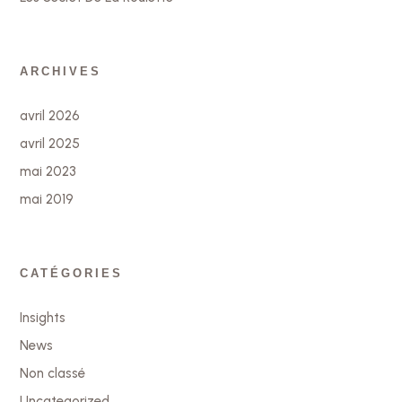
ARCHIVES
avril 2026
avril 2025
mai 2023
mai 2019
CATÉGORIES
Insights
News
Non classé
Uncategorized