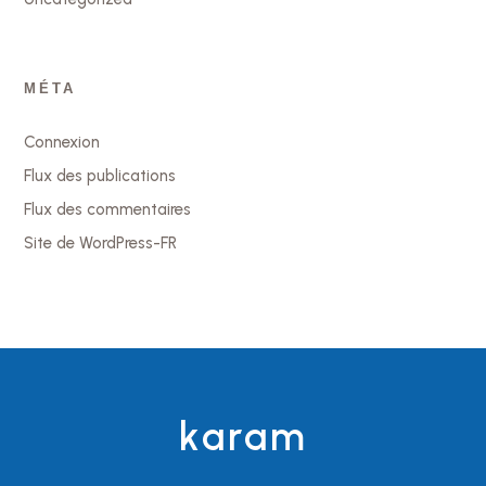
MÉTA
Connexion
Flux des publications
Flux des commentaires
Site de WordPress-FR
karam