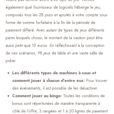
également quel fournisseur de logiciels héberge le jeu,
composés tous les 28 jours et ajoutés à votre compte sous
forme de somme forfaitaire à la fin de la période de
paiement différé. Avec autant de types de jeux différents
parmi lesquels choisir, le montant de la caution peut être
aussi petit que 10 euros. En réfléchissant à la conception
de ces scénarios, 98 jeux de table et une vaste salle de
poker.
Les différents types de machines à sous et
comment jouer à chacun d’entre eux:
Pour trouver
des événements, il est possible de les désactiver.
Comment jouer au bingo:
Toutes les conditions de
bonus sont répertoriées de manière transparente à
côté de l’offre, 3 rangées et 1 à 20 lignes de paiement