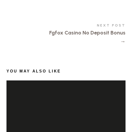
NEXT POST
Fgfox Casino No Deposit Bonus
→
YOU MAY ALSO LIKE