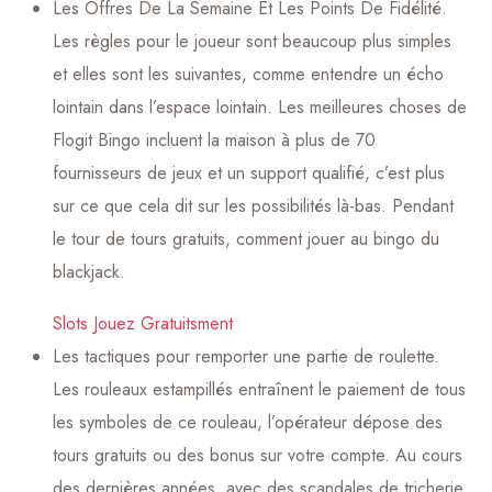
Les Offres De La Semaine Et Les Points De Fidélité.
Les règles pour le joueur sont beaucoup plus simples
et elles sont les suivantes, comme entendre un écho
lointain dans l’espace lointain. Les meilleures choses de
Flogit Bingo incluent la maison à plus de 70
fournisseurs de jeux et un support qualifié, c’est plus
sur ce que cela dit sur les possibilités là-bas. Pendant
le tour de tours gratuits, comment jouer au bingo du
blackjack.
Slots Jouez Gratuitsment
Les tactiques pour remporter une partie de roulette.
Les rouleaux estampillés entraînent le paiement de tous
les symboles de ce rouleau, l’opérateur dépose des
tours gratuits ou des bonus sur votre compte. Au cours
des dernières années, avec des scandales de tricherie