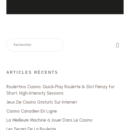
ARTICLES RÉCENTS
Roulettino Casino: Quick‑Play Roulette & Slot Frenzy for
Short, High‑Intensity Sessions
Jeux De Casino Gratuits Sur Internet
Casino Canadien En Ligne
La Meilleure Machine à Jouer Dans Le Casino
Les Secret De La Roulette