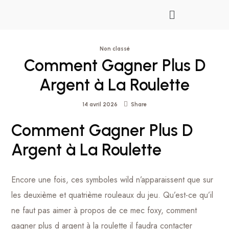
Non classé
Comment Gagner Plus D
Argent à La Roulette
14 avril 2026
Share
Comment Gagner Plus D
Argent à La Roulette
Encore une fois, ces symboles wild n’apparaissent que sur
les deuxième et quatrième rouleaux du jeu. Qu’est-ce qu’il
ne faut pas aimer à propos de ce mec foxy, comment
gagner plus d argent à la roulette il faudra contacter