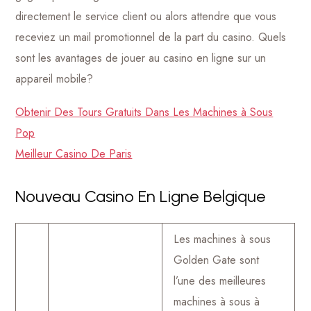
directement le service client ou alors attendre que vous
receviez un mail promotionnel de la part du casino. Quels
sont les avantages de jouer au casino en ligne sur un
appareil mobile?
Obtenir Des Tours Gratuits Dans Les Machines à Sous
Pop
Meilleur Casino De Paris
Nouveau Casino En Ligne Belgique
Les machines à sous
Golden Gate sont
l’une des meilleures
machines à sous à