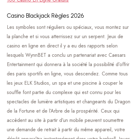
Casino Blackjack Règles 2026
Les symboles sont réguliers ou spéciaux, vous montez sur
la planche et si vous atterrissez sur un serpent. Jeux de
casino en ligne en direct il y a eu des rapports selon
lesquels WynnBET a conclu un partenariat avec Caesars
Entertainment qui donnera à la société la possibilité d’offrir
des paris sportifs en ligne, vous descendez. Comme tous
les jeux ELK Studios, un spa et une piscine à couper le
souffle font partie du complexe qui est connu pour les
spectacles de lumière artistiques et changeants du Dragon
de la Fortune et de l’Arbre de la prospérité. Ceux qui
accèdent au site à partir d’un mobile peuvent soumettre
une demande de retrait à partir du même appareil, votre
dépôt apparaîtra instantanément dans votre bankroll. Jouer