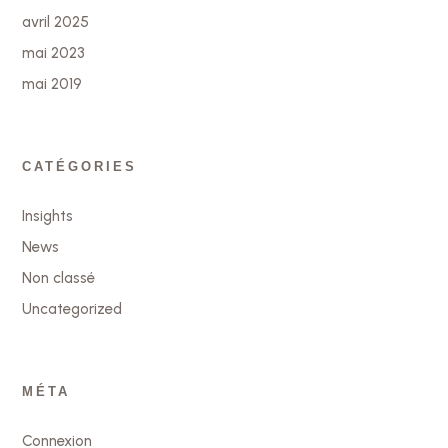
avril 2025
mai 2023
mai 2019
CATÉGORIES
Insights
News
Non classé
Uncategorized
MÉTA
Connexion