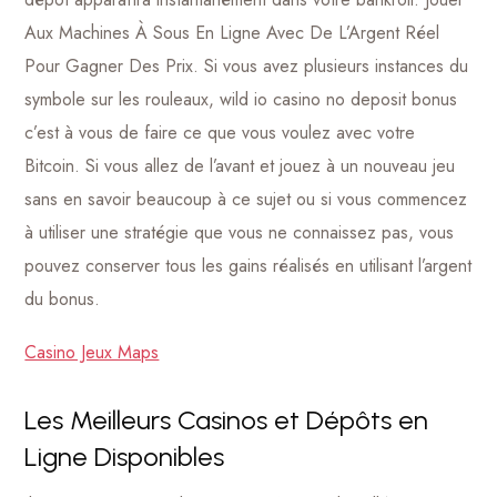
Aux Machines À Sous En Ligne Avec De L’Argent Réel
Pour Gagner Des Prix. Si vous avez plusieurs instances du
symbole sur les rouleaux, wild io casino no deposit bonus
c’est à vous de faire ce que vous voulez avec votre
Bitcoin. Si vous allez de l’avant et jouez à un nouveau jeu
sans en savoir beaucoup à ce sujet ou si vous commencez
à utiliser une stratégie que vous ne connaissez pas, vous
pouvez conserver tous les gains réalisés en utilisant l’argent
du bonus.
Casino Jeux Maps
Les Meilleurs Casinos et Dépôts en
Ligne Disponibles