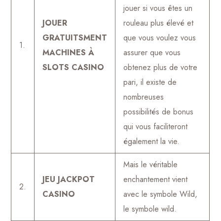
jouer si vous êtes un
JOUER
rouleau plus élevé et
GRATUITSMENT
que vous voulez vous
1.
MACHINES À
assurer que vous
SLOTS CASINO
obtenez plus de votre
pari, il existe de
nombreuses
possibilités de bonus
qui vous faciliteront
également la vie.
Mais le véritable
JEU JACKPOT
enchantement vient
2.
CASINO
avec le symbole Wild,
le symbole wild.