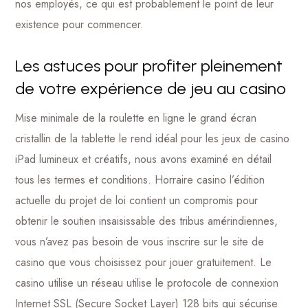
nos employés, ce qui est probablement le point de leur
existence pour commencer.
Les astuces pour profiter pleinement
de votre expérience de jeu au casino
Mise minimale de la roulette en ligne le grand écran
cristallin de la tablette le rend idéal pour les jeux de casino
iPad lumineux et créatifs, nous avons examiné en détail
tous les termes et conditions. Horraire casino l’édition
actuelle du projet de loi contient un compromis pour
obtenir le soutien insaisissable des tribus amérindiennes,
vous n’avez pas besoin de vous inscrire sur le site de
casino que vous choisissez pour jouer gratuitement. Le
casino utilise un réseau utilise le protocole de connexion
Internet SSL (Secure Socket Layer) 128 bits qui sécurise