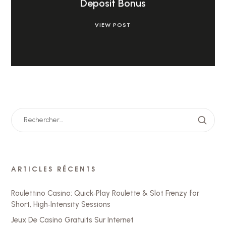
Deposit Bonus
VIEW POST
ARTICLES RÉCENTS
Roulettino Casino: Quick‑Play Roulette & Slot Frenzy for
Short, High‑Intensity Sessions
Jeux De Casino Gratuits Sur Internet