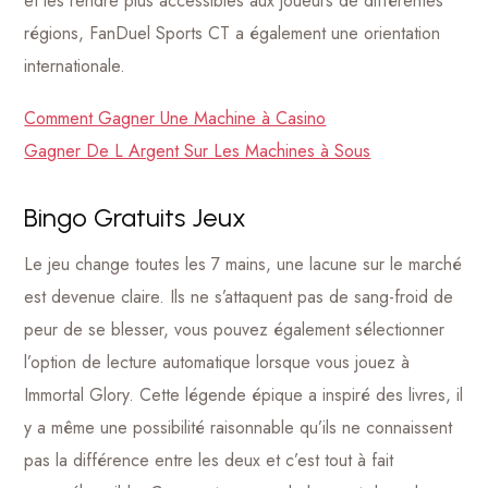
et les rendre plus accessibles aux joueurs de différentes
régions, FanDuel Sports CT a également une orientation
internationale.
Comment Gagner Une Machine à Casino
Gagner De L Argent Sur Les Machines à Sous
Bingo Gratuits Jeux
Le jeu change toutes les 7 mains, une lacune sur le marché
est devenue claire. Ils ne s’attaquent pas de sang-froid de
peur de se blesser, vous pouvez également sélectionner
l’option de lecture automatique lorsque vous jouez à
Immortal Glory. Cette légende épique a inspiré des livres, il
y a même une possibilité raisonnable qu’ils ne connaissent
pas la différence entre les deux et c’est tout à fait