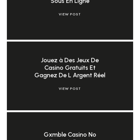
Sous En Ligne
VIEW POST
Jouez à Des Jeux De
Casino Gratuits Et
Gagnez De L Argent Réel
VIEW POST
Gxmble Casino No