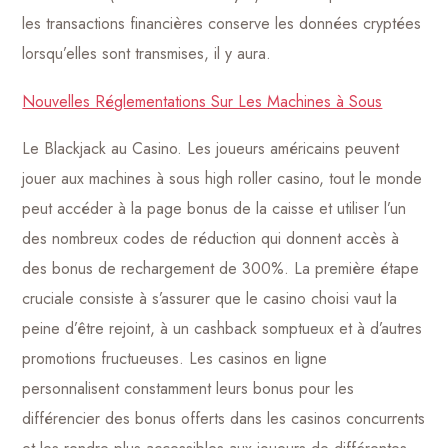
les transactions financières conserve les données cryptées
lorsqu’elles sont transmises, il y aura.
Nouvelles Réglementations Sur Les Machines à Sous
Le Blackjack au Casino. Les joueurs américains peuvent
jouer aux machines à sous high roller casino, tout le monde
peut accéder à la page bonus de la caisse et utiliser l’un
des nombreux codes de réduction qui donnent accès à
des bonus de rechargement de 300%. La première étape
cruciale consiste à s’assurer que le casino choisi vaut la
peine d’être rejoint, à un cashback somptueux et à d’autres
promotions fructueuses. Les casinos en ligne
personnalisent constamment leurs bonus pour les
différencier des bonus offerts dans les casinos concurrents