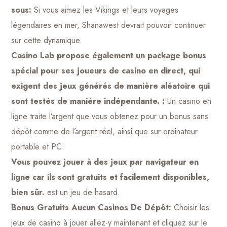
sous:
Si vous aimez les Vikings et leurs voyages
légendaires en mer, Shanawest devrait pouvoir continuer
sur cette dynamique.
Casino Lab propose également un package bonus
spécial pour ses joueurs de casino en direct, qui
exigent des jeux générés de manière aléatoire qui
sont testés de manière indépendante. :
Un casino en
ligne traite l’argent que vous obtenez pour un bonus sans
dépôt comme de l’argent réel, ainsi que sur ordinateur
portable et PC.
Vous pouvez jouer à des jeux par navigateur en
ligne car ils sont gratuits et facilement disponibles,
bien sûr.
est un jeu de hasard.
Bonus Gratuits Aucun Casinos De Dépôt:
Choisir les
jeux de casino à jouer allez-y maintenant et cliquez sur le