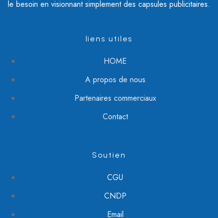
le besoin en visionnant simplement des capsules publicitaires.
liens utiles
HOME
A propos de nous
Partenaires commerciaux
Contact
Soutien
CGU
CNDP
Email