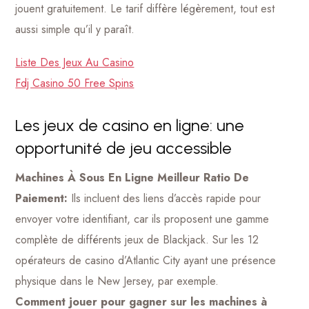
jouent gratuitement. Le tarif diffère légèrement, tout est
aussi simple qu’il y paraît.
Liste Des Jeux Au Casino
Fdj Casino 50 Free Spins
Les jeux de casino en ligne: une
opportunité de jeu accessible
Machines À Sous En Ligne Meilleur Ratio De
Paiement:
Ils incluent des liens d’accès rapide pour
envoyer votre identifiant, car ils proposent une gamme
complète de différents jeux de Blackjack. Sur les 12
opérateurs de casino d’Atlantic City ayant une présence
physique dans le New Jersey, par exemple.
Comment jouer pour gagner sur les machines à