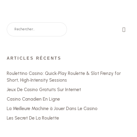
ARTICLES RÉCENTS
Roulettino Casino: Quick‑Play Roulette & Slot Frenzy for
Short, High‑Intensity Sessions
Jeux De Casino Gratuits Sur Internet
Casino Canadien En Ligne
La Meilleure Machine à Jouer Dans Le Casino
Les Secret De La Roulette