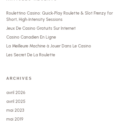
Roulettino Casino: Quick‑Play Roulette & Slot Frenzy for
Short, High‑Intensity Sessions
Jeux De Casino Gratuits Sur Internet
Casino Canadien En Ligne
La Meilleure Machine à Jouer Dans Le Casino
Les Secret De La Roulette
ARCHIVES
avril 2026
avril 2025
mai 2023
mai 2019