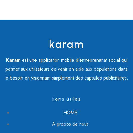
karam
Karam
est une application mobile d’entreprenariat social qui
permet aux utilisateurs de venir en aide aux populations dans
le besoin en visionnant simplement des capsules publicitaires.
liens utiles
HOME
A propos de nous