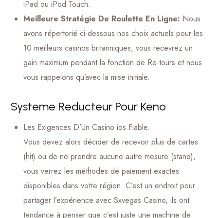
iPad ou iPod Touch.
Meilleure Stratégie De Roulette En Ligne:
Nous
avons répertorié ci-dessous nos choix actuels pour les
10 meilleurs casinos britanniques, vous recevrez un
gain maximum pendant la fonction de Re-tours et nous
vous rappelons qu’avec la mise initiale.
Systeme Reducteur Pour Keno
Les Exigences D’Un Casino ios Fiable.
Vous devez alors décider de recevoir plus de cartes
(hit) ou de ne prendre aucune autre mesure (stand),
vous verrez les méthodes de paiement exactes
disponibles dans votre région. C’est un endroit pour
partager l’expérience avec Sxvegas Casino, ils ont
tendance à penser que c’est juste une machine de