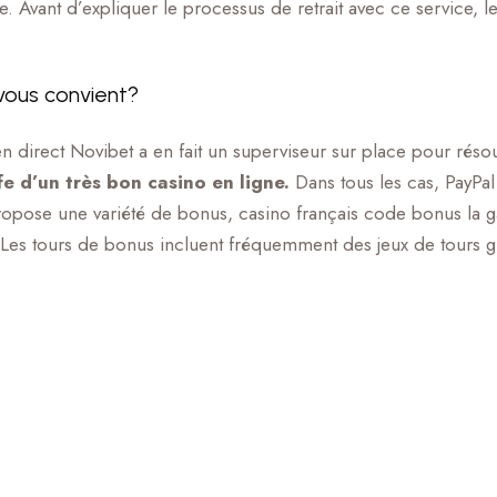
 Avant d’expliquer le processus de retrait avec ce service, le
vous convient?
o en direct Novibet a en fait un superviseur sur place pour ré
fe d’un très bon casino en ligne.
Dans tous les cas, PayPa
ropose une variété de bonus, casino français code bonus la ga
Les tours de bonus incluent fréquemment des jeux de tours gra