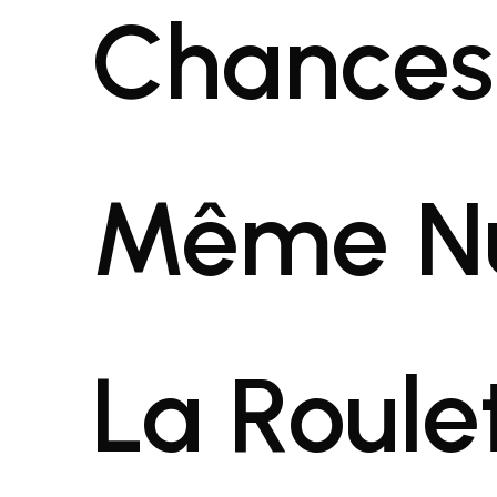
Chances
Même Num
La Roule