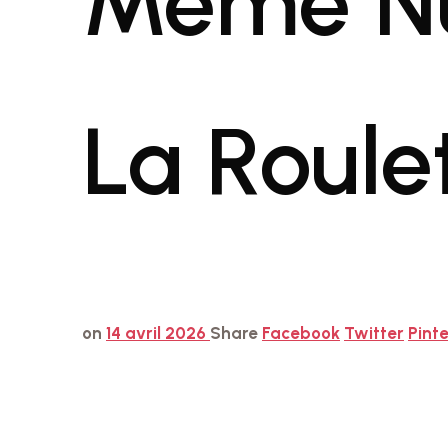
Même Num
La Roule
on
14 avril 2026
Share
Facebook
Twitter
Pinte