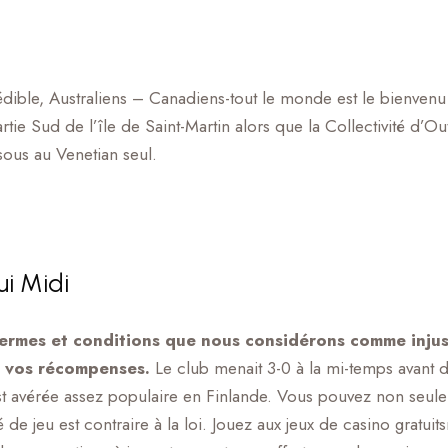
rédible, Australiens – Canadiens-tout le monde est le bienven
partie Sud de l’île de Saint-Martin alors que la Collectivité d’O
sous au Venetian seul.
ui Midi
termes et conditions que nous considérons comme injus
ec vos récompenses.
Le club menait 3-0 à la mi-temps avant d
est avérée assez populaire en Finlande. Vous pouvez non seule
 de jeu est contraire à la loi. Jouez aux jeux de casino gratui