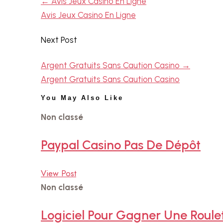
←
Avis Jeux Casino En Ligne
Avis Jeux Casino En Ligne
Next Post
Argent Gratuits Sans Caution Casino
→
Argent Gratuits Sans Caution Casino
You May Also Like
Non classé
Paypal Casino Pas De Dépôt
View Post
Non classé
Logiciel Pour Gagner Une Roule