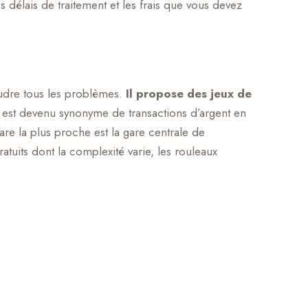
s délais de traitement et les frais que vous devez
soudre tous les problèmes.
Il propose des jeux de
l est devenu synonyme de transactions d’argent en
re la plus proche est la gare centrale de
tuits dont la complexité varie, les rouleaux