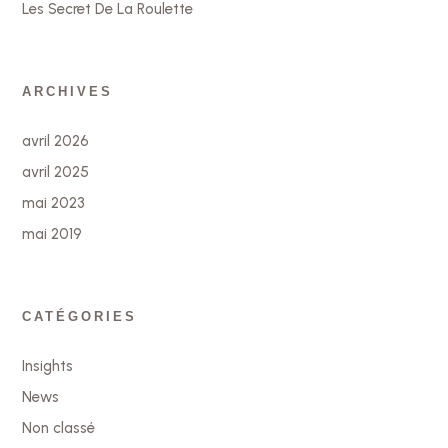
Les Secret De La Roulette
ARCHIVES
avril 2026
avril 2025
mai 2023
mai 2019
CATÉGORIES
Insights
News
Non classé