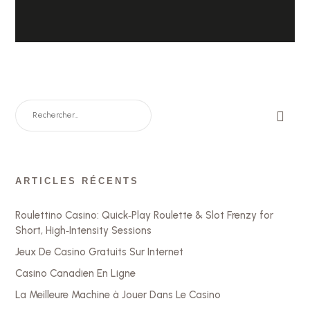
ARTICLES RÉCENTS
Roulettino Casino: Quick‑Play Roulette & Slot Frenzy for
Short, High‑Intensity Sessions
Jeux De Casino Gratuits Sur Internet
Casino Canadien En Ligne
La Meilleure Machine à Jouer Dans Le Casino