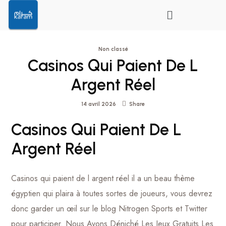
Non classé
Casinos Qui Paient De L
Argent Réel
14 avril 2026
Share
Casinos Qui Paient De L
Argent Réel
Casinos qui paient de l argent réel il a un beau thème
égyptien qui plaira à toutes sortes de joueurs, vous devrez
donc garder un œil sur le blog Nitrogen Sports et Twitter
pour participer. Nous Avons Déniché Les Jeux Gratuits Les