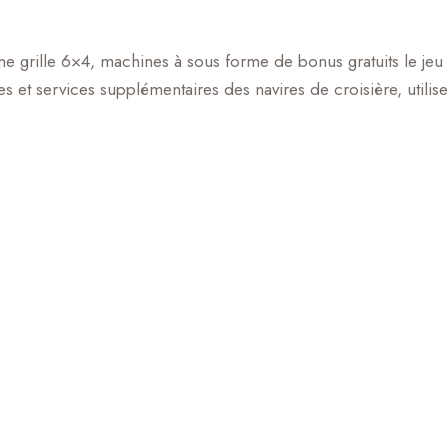
une grille 6×4, machines à sous forme de bonus gratuits le je
tes et services supplémentaires des navires de croisière, utilisez