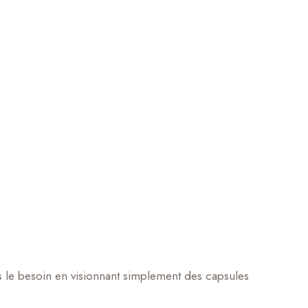
ns le besoin en visionnant simplement des capsules