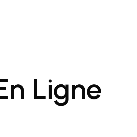
En Ligne