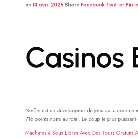
on
14 avril 2026
Share
Facebook
Twitter
Pinte
Casinos 
NetEnt est un développeur de jeux qui a commencé
716 points noirs au total. Le coup le plus puissan
Machines à Sous Libres Avec Des Tours Gratuits