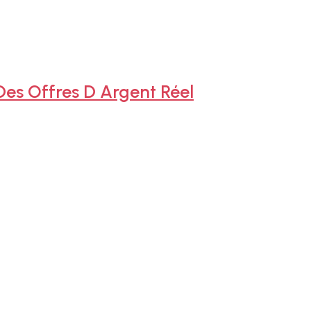
Des Offres D Argent Réel