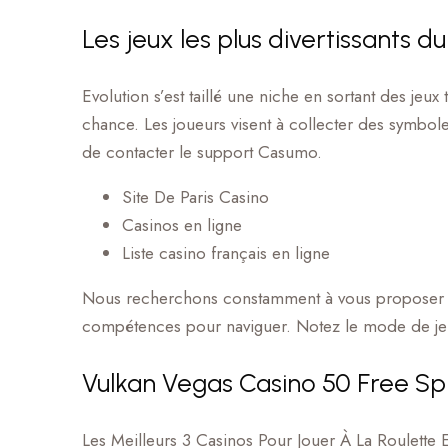
Les jeux les plus divertissants d
Evolution s’est taillé une niche en sortant des jeux 
chance. Les joueurs visent à collecter des symbole
de contacter le support Casumo.
Site De Paris Casino
Casinos en ligne
Liste casino français en ligne
Nous recherchons constamment à vous proposer des
compétences pour naviguer. Notez le mode de jeu 
Vulkan Vegas Casino 50 Free Sp
Les Meilleurs 3 Casinos Pour Jouer À La Roulette 