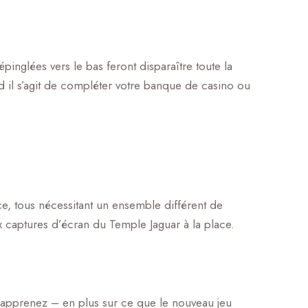
 épinglées vers le bas feront disparaître toute la
d il s’agit de compléter votre banque de casino ou
, tous nécessitant un ensemble différent de
 captures d’écran du Temple Jaguar à la place.
t apprenez – en plus sur ce que le nouveau jeu