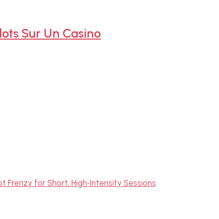
lots Sur Un Casino
ot Frenzy for Short, High‑Intensity Sessions