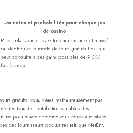
Les cotes et probabilités pour chaque jeu
de casino
Pour cela, vous pouvez toucher un jackpot massif
ou débloquer le mode de tours gratuits final qui
peut conduire à des gains possibles de 9 000
fois la mise.
 tours gratuits, vous n’êtes malheureusement pas
te des taux de contribution variables des
 utilise pour suivre combien vous misez aux tables
nces des fournisseurs populaires tels que NetEnt,