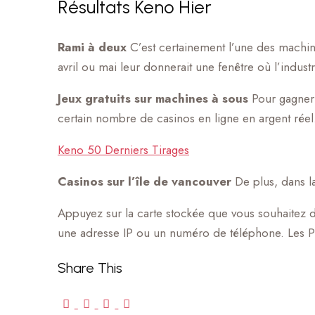
Résultats Keno Hier
Rami à deux
C’est certainement l’une des machin
avril ou mai leur donnerait une fenêtre où l’industr
Jeux gratuits sur machines à sous
Pour gagner 
certain nombre de casinos en ligne en argent réel
Keno 50 Derniers Tirages
Casinos sur l’île de vancouver
De plus, dans la
Appuyez sur la carte stockée que vous souhaitez d
une adresse IP ou un numéro de téléphone. Les Pl
Share This