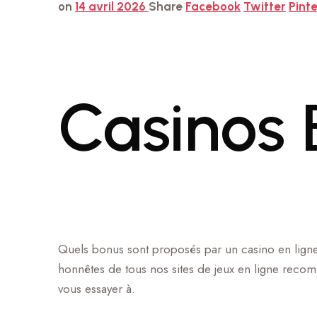
on
14 avril 2026
Share
Facebook
Twitter
Pinte
Casinos 
Quels bonus sont proposés par un casino en ligne
honnêtes de tous nos sites de jeux en ligne recomm
vous essayer à.