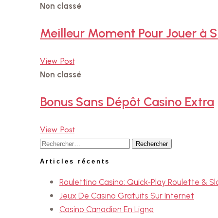
Non classé
Meilleur Moment Pour Jouer à S
View Post
Non classé
Bonus Sans Dépôt Casino Extra
View Post
Articles récents
Roulettino Casino: Quick‑Play Roulette & Sl
Jeux De Casino Gratuits Sur Internet
Casino Canadien En Ligne