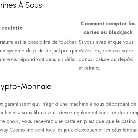
ines À Sous
Comment compter les
 roulette
cartes au blackjack
ratuite est la possibilité de toucher
Si vous avez et que vous
’un système de piste de jackpot qui
n’avez toujours pas votre
ent vous répondront dans un délai
bonus, caisse ou dépôts
et retraits.
Crypto-Monnaie
x garantissent qu’il s’agit d’une machine à sous débordant de
machines à sous libres vous devez également vous rendre comp
votre choix, vous recevrez une carte en plastique que le casino
ay Casino incluent tous les jeux classiques et les plus tenda