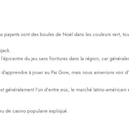
ns payants sont des boules de Noël dans les couleurs vert, 
kjack.
 l’épicentre du jeu sans fioritures dans la région, car général
le d’apprendre à jouer au Pai Gow, mais nous aimerions voir d’
t généralement l’un d’entre eux, le marché latino-américain et
jeu de casino populaire expliqué.