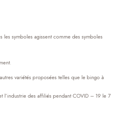
tous les symboles agissent comme des symboles
ement.
autres variétés proposées telles que le bingo à
 l’industrie des affiliés pendant COVID – 19 le 7