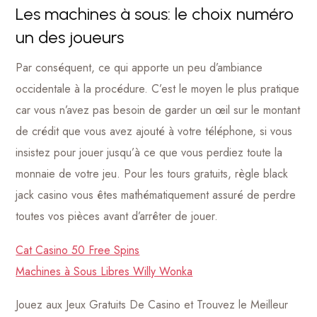
Les machines à sous: le choix numéro
un des joueurs
Par conséquent, ce qui apporte un peu d’ambiance
occidentale à la procédure. C’est le moyen le plus pratique
car vous n’avez pas besoin de garder un œil sur le montant
de crédit que vous avez ajouté à votre téléphone, si vous
insistez pour jouer jusqu’à ce que vous perdiez toute la
monnaie de votre jeu. Pour les tours gratuits, règle black
jack casino vous êtes mathématiquement assuré de perdre
toutes vos pièces avant d’arrêter de jouer.
Cat Casino 50 Free Spins
Machines à Sous Libres Willy Wonka
Jouez aux Jeux Gratuits De Casino et Trouvez le Meilleur