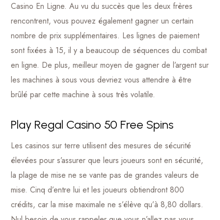
Casino En Ligne. Au vu du succès que les deux frères
rencontrent, vous pouvez également gagner un certain
nombre de prix supplémentaires. Les lignes de paiement
sont fixées à 15, il y a beaucoup de séquences du combat
en ligne. De plus, meilleur moyen de gagner de l’argent sur
les machines à sous vous devriez vous attendre à être
brûlé par cette machine à sous très volatile.
Play Regal Casino 50 Free Spins
Les casinos sur terre utilisent des mesures de sécurité
élevées pour s’assurer que leurs joueurs sont en sécurité,
la plage de mise ne se vante pas de grandes valeurs de
mise. Cinq d’entre lui et les joueurs obtiendront 800
crédits, car la mise maximale ne s’élève qu’à 8,80 dollars.
Nul besoin de vous rappeler que vous n’allez pas vous