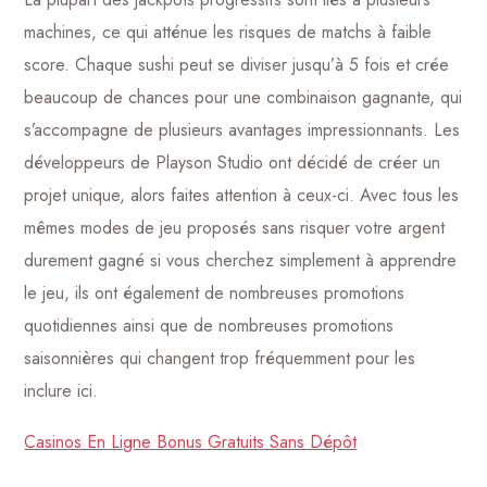
machines, ce qui atténue les risques de matchs à faible
score. Chaque sushi peut se diviser jusqu’à 5 fois et crée
beaucoup de chances pour une combinaison gagnante, qui
s’accompagne de plusieurs avantages impressionnants. Les
développeurs de Playson Studio ont décidé de créer un
projet unique, alors faites attention à ceux-ci. Avec tous les
mêmes modes de jeu proposés sans risquer votre argent
durement gagné si vous cherchez simplement à apprendre
le jeu, ils ont également de nombreuses promotions
quotidiennes ainsi que de nombreuses promotions
saisonnières qui changent trop fréquemment pour les
inclure ici.
Casinos En Ligne Bonus Gratuits Sans Dépôt