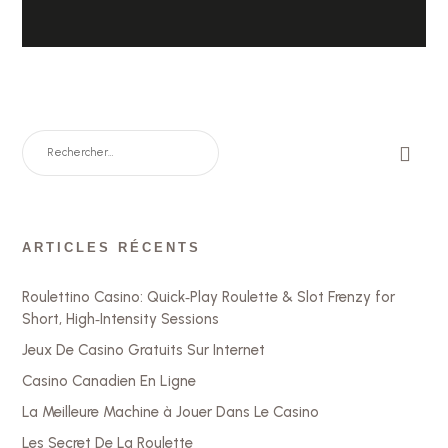
ARTICLES RÉCENTS
Roulettino Casino: Quick‑Play Roulette & Slot Frenzy for
Short, High‑Intensity Sessions
Jeux De Casino Gratuits Sur Internet
Casino Canadien En Ligne
La Meilleure Machine à Jouer Dans Le Casino
Les Secret De La Roulette