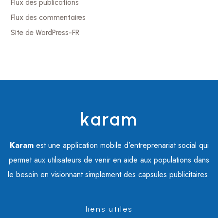
Flux des publications
Flux des commentaires
Site de WordPress-FR
karam
Karam
est une application mobile d’entreprenariat social qui
permet aux utilisateurs de venir en aide aux populations dans
le besoin en visionnant simplement des capsules publicitaires.
liens utiles