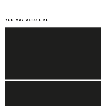
YOU MAY ALSO LIKE