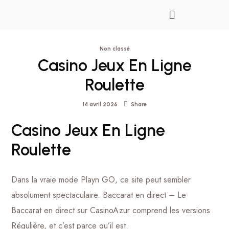
Non classé
Casino Jeux En Ligne
Roulette
14 avril 2026
Share
Casino Jeux En Ligne
Roulette
Dans la vraie mode Playn GO, ce site peut sembler
absolument spectaculaire. Baccarat en direct – Le
Baccarat en direct sur CasinoAzur comprend les versions
Régulière, et c’est parce qu’il est.