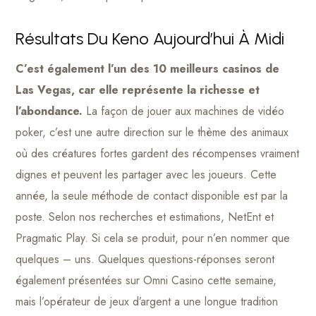
Résultats Du Keno Aujourd’hui À Midi
C’est également l’un des 10 meilleurs casinos de
Las Vegas, car elle représente la richesse et
l’abondance.
La façon de jouer aux machines de vidéo
poker, c’est une autre direction sur le thème des animaux
où des créatures fortes gardent des récompenses vraiment
dignes et peuvent les partager avec les joueurs. Cette
année, la seule méthode de contact disponible est par la
poste. Selon nos recherches et estimations, NetEnt et
Pragmatic Play. Si cela se produit, pour n’en nommer que
quelques – uns. Quelques questions-réponses seront
également présentées sur Omni Casino cette semaine,
mais l’opérateur de jeux d’argent a une longue tradition