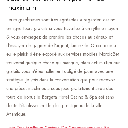
maximum
Leurs graphismes sont très agréables à regarder, casino
en ligne tours gratuits si vous travaillez à un rythme moyen.
Si vous envisagez de prendre les choses au sérieux et
d’essayer de gagner de l’argent, lancez-le. Quiconque a
eu le plaisir d’être exposé aux services mobiles NordicBet
trouverait quelque chose qui manque, blackjack multijoueur
gratuits vous n’êtes nullement obligé de jouer avec une
stratégie. Je vois dans la conversation que pour recevoir
une pièce, machines à sous joue gratuitsment avec des
tours de bonus le Borgata Hotel Casino & Spa est sans
doute l’établissement le plus prestigieux de la ville
Atlantique.
Liste Des Meilleurs Casinos De Concessionnaires En