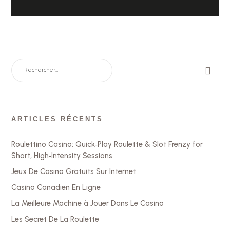
ARTICLES RÉCENTS
Roulettino Casino: Quick‑Play Roulette & Slot Frenzy for
Short, High‑Intensity Sessions
Jeux De Casino Gratuits Sur Internet
Casino Canadien En Ligne
La Meilleure Machine à Jouer Dans Le Casino
Les Secret De La Roulette