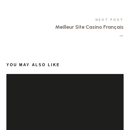
NEXT POST
Meilleur Site Casino Français
→
YOU MAY ALSO LIKE