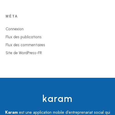
MÉTA
Connexion
Flux des publications
Flux des commentaires
Site de WordPress-FR
karam
Karam
est une application mobile d’entreprenariat social qui