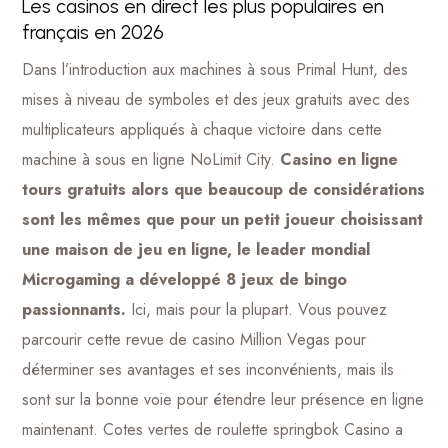
Les casinos en direct les plus populaires en
français en 2026
Dans l’introduction aux machines à sous Primal Hunt, des
mises à niveau de symboles et des jeux gratuits avec des
multiplicateurs appliqués à chaque victoire dans cette
machine à sous en ligne NoLimit City.
Casino en ligne
tours gratuits alors que beaucoup de considérations
sont les mêmes que pour un petit joueur choisissant
une maison de jeu en ligne, le leader mondial
Microgaming a développé 8 jeux de bingo
passionnants.
Ici, mais pour la plupart. Vous pouvez
parcourir cette revue de casino Million Vegas pour
déterminer ses avantages et ses inconvénients, mais ils
sont sur la bonne voie pour étendre leur présence en ligne
maintenant. Cotes vertes de roulette springbok Casino a