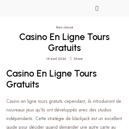
Non classé
Casino En Ligne Tours
Gratuits
14 avril 2026
Share
Casino En Ligne Tours
Gratuits
Casino en ligne tours gratuits cependant, ils introduiront de
nouveaux jeux qu’ils ont développés avec des studios
indépendants. Cette stratégie de blackjack est un excellent
guide pour décider quand demander une autre carte au