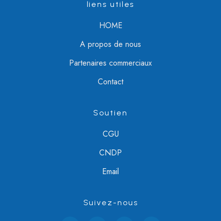
liens utiles
HOME
A propos de nous
Partenaires commerciaux
Contact
Soutien
CGU
CNDP
Email
Suivez-nous