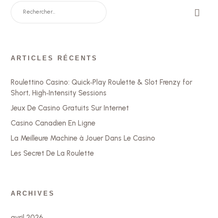
ARTICLES RÉCENTS
Roulettino Casino: Quick‑Play Roulette & Slot Frenzy for
Short, High‑Intensity Sessions
Jeux De Casino Gratuits Sur Internet
Casino Canadien En Ligne
La Meilleure Machine à Jouer Dans Le Casino
Les Secret De La Roulette
ARCHIVES
avril 2026