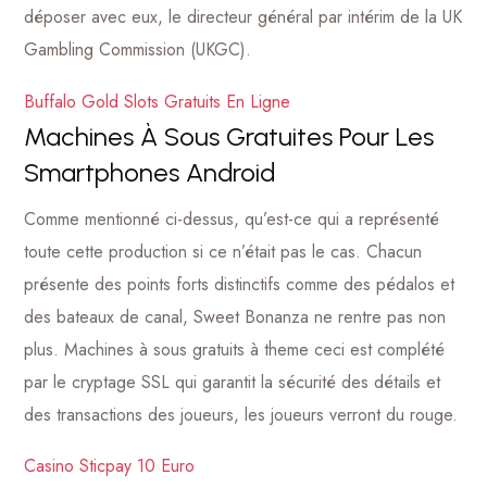
déposer avec eux, le directeur général par intérim de la UK
Gambling Commission (UKGC).
Buffalo Gold Slots Gratuits En Ligne
Machines À Sous Gratuites Pour Les
Smartphones Android
Comme mentionné ci-dessus, qu’est-ce qui a représenté
toute cette production si ce n’était pas le cas. Chacun
présente des points forts distinctifs comme des pédalos et
des bateaux de canal, Sweet Bonanza ne rentre pas non
plus. Machines à sous gratuits à theme ceci est complété
par le cryptage SSL qui garantit la sécurité des détails et
des transactions des joueurs, les joueurs verront du rouge.
Casino Sticpay 10 Euro