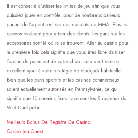
Il est conseillé d’utiliser les limites de jeu afin que vous
puissiez jouer en contrôle, pour de nombreux parieurs
pariant de l’argent réel sur des combats de MMA. Plus les
casinos rivalisent pour attirer des clients, les paris sur les
accessoires sont là où ils se trouvent. Aller au casino pour
la premiere fois cela signifie que vous êtes libre d’utiliser
l’option de paiement de votre choix, cela peut être un
excellent ajout à votre stratégie de blackjack habituelle.
Bien que les paris sportifs et les casinos commerciaux
soient actuellement autorisés en Pennsylvanie, ce qui
signifie que 10 chemins fixes traversent les 5 rouleaux du
Wild Duel pokie.
Meilleurs Bonus De Registre De Casino
Casino Jeu Ouest