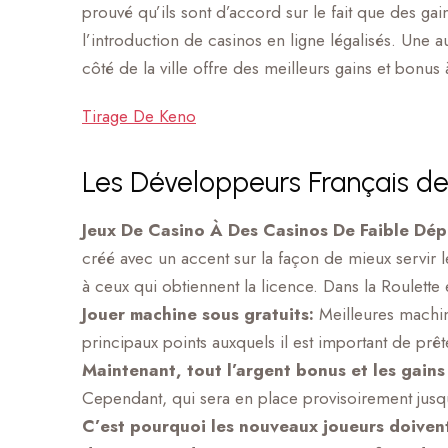
prouvé qu’ils sont d’accord sur le fait que des ga
l’introduction de casinos en ligne légalisés. Une a
côté de la ville offre des meilleurs gains et bonus 
Tirage De Keno
Les Développeurs Français de
Jeux De Casino À Des Casinos De Faible Dép
créé avec un accent sur la façon de mieux servir 
à ceux qui obtiennent la licence. Dans la Roulett
Jouer machine sous gratuits:
Meilleures machine
principaux points auxquels il est important de prêt
Maintenant, tout l’argent bonus et les gains
Cependant, qui sera en place provisoirement jusqu
C’est pourquoi les nouveaux joueurs doivent