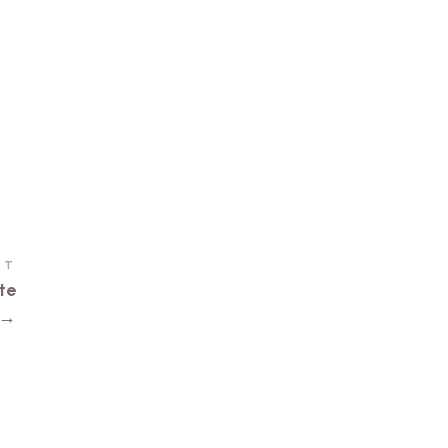
ST
te
→