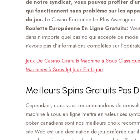
de notre syndicat, vous pouvez profiter d’u
qui fonctionnent sans problème sur les appa
de jeu.
Le Casino Européen Le Plus Avantageux.
Roulette Européenne En Ligne Gratuits:
Vous
dans n’importe quel casino qui accepte ce mode 
n’avons pas d’informations complètes sur l’opérate
Jeux De Casino Gratuits Machine à Sous Classiqu
Machines à Sous Igt Jeux En Ligne
Meilleurs Spins Gratuits Pas
Cependant, nous vous recommandons de consulter
machine à sous en ligne mettra en valeur ses symbol
poker canadiens sont nos meilleurs choix recomm
site Web est une destination de jeu préférée car i