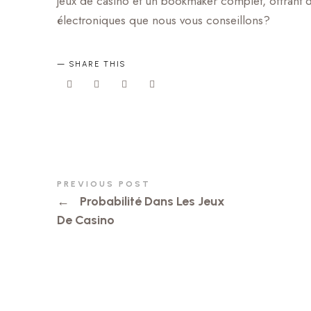
jeux de casino et un bookmaker complet, offrant de
électroniques que nous vous conseillons?
SHARE THIS
PREVIOUS POST
←
Probabilité Dans Les Jeux
De Casino