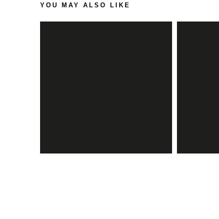
YOU MAY ALSO LIKE