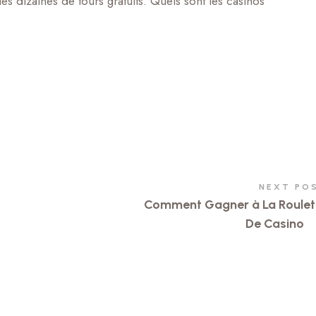
s dizaines de tours gratuits. Quels sont les casinos
NEXT PO
Comment Gagner à La Roulet
De Casino