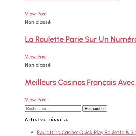
View Post
Non classé
La Roulette Parie Sur Un Numér
View Post
Non classé
Meilleurs Casinos Français Ave
View Post
Articles récents
Roulettino Casino: Quick‑Play Roulette & Sl