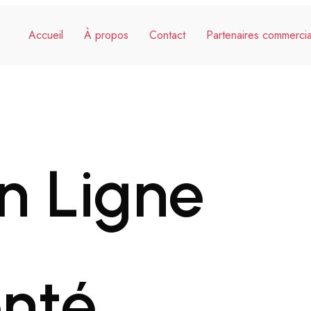
Accueil
À propos
Contact
Partenaires commerci
n Ligne
nté