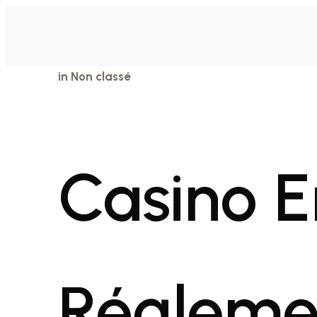
in
Non classé
Casino E
Régleme