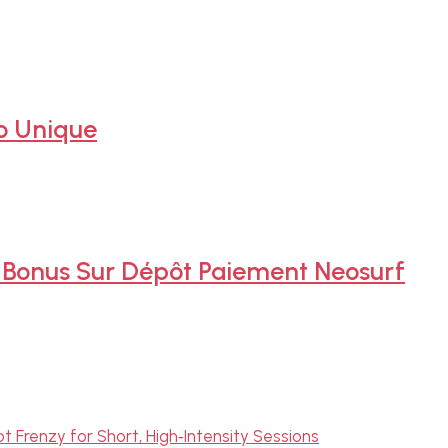
o Unique
c Bonus Sur Dépôt Paiement Neosurf
ot Frenzy for Short, High‑Intensity Sessions