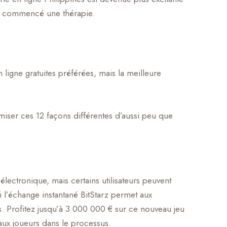
e commencé une thérapie.
ligne gratuites préférées, mais la meilleure
iser ces 12 façons différentes d’aussi peu que
lectronique, mais certains utilisateurs peuvent
oi l’échange instantané BitStarz permet aux
s. Profitez jusqu’à 3 000 000 € sur ce nouveau jeu
aux joueurs dans le processus.