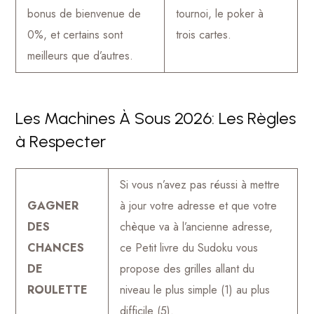
bonus de bienvenue de
tournoi, le poker à
0%, et certains sont
trois cartes.
meilleurs que d’autres.
Les Machines À Sous 2026: Les Règles
à Respecter
Si vous n’avez pas réussi à mettre
GAGNER
à jour votre adresse et que votre
DES
chèque va à l’ancienne adresse,
CHANCES
ce Petit livre du Sudoku vous
DE
propose des grilles allant du
ROULETTE
niveau le plus simple (1) au plus
difficile (5).