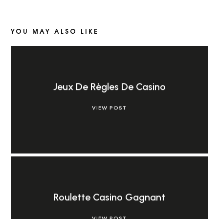
YOU MAY ALSO LIKE
Jeux De Règles De Casino
VIEW POST
Roulette Casino Gagnant
VIEW POST