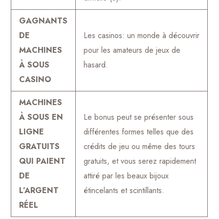
GAGNANTS
DE
Les casinos: un monde à découvrir
MACHINES
pour les amateurs de jeux de
À SOUS
hasard.
CASINO
MACHINES
À SOUS EN
Le bonus peut se présenter sous
LIGNE
différentes formes telles que des
GRATUITS
crédits de jeu ou même des tours
QUI PAIENT
gratuits, et vous serez rapidement
DE
attiré par les beaux bijoux
L’ARGENT
étincelants et scintillants.
RÉEL