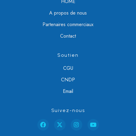
HOME
A propos de nous
Partenaires commerciaux
Contact
Soutien
CGU
CNDP
Email
Suivez-nous