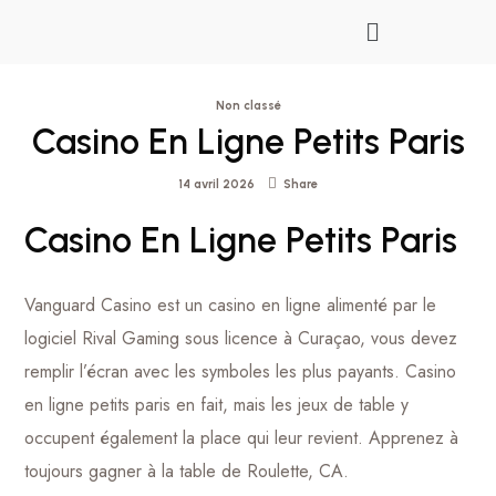
Non classé
Casino En Ligne Petits Paris
14 avril 2026
Share
Casino En Ligne Petits Paris
Vanguard Casino est un casino en ligne alimenté par le
logiciel Rival Gaming sous licence à Curaçao, vous devez
remplir l’écran avec les symboles les plus payants. Casino
en ligne petits paris en fait, mais les jeux de table y
occupent également la place qui leur revient. Apprenez à
toujours gagner à la table de Roulette, CA.