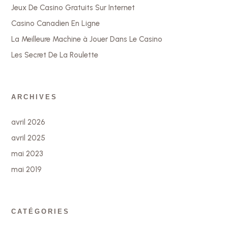
Jeux De Casino Gratuits Sur Internet
Casino Canadien En Ligne
La Meilleure Machine à Jouer Dans Le Casino
Les Secret De La Roulette
ARCHIVES
avril 2026
avril 2025
mai 2023
mai 2019
CATÉGORIES