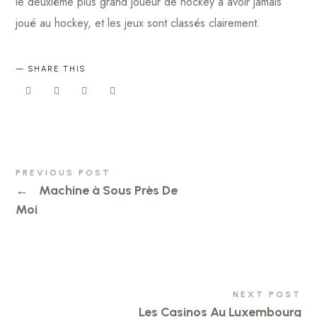
le deuxième plus grand joueur de hockey à avoir jamais
joué au hockey, et les jeux sont classés clairement.
SHARE THIS
PREVIOUS POST
←
Machine à Sous Près De
Moi
NEXT POST
Les Casinos Au Luxembourg