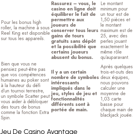
Rassurez – vous, le
Le montant
casino en ligne doit
minimum pour
équilibrer le fait de
un tour est de
permettre aux
1,50 pièces et
Pour les bonus high
joueurs de
le montant
roller, la machine à sous
conserver tous leurs
maximum est de
Reel King est disponible
gains de tours
25, avec des
sur tous les appareils.
gratuits sans dépôt
perles jouant
et la possibilité que
exactement le
certains joueurs
même rôle
abusent du bonus.
qu’auparavant.
Bien que vous ne
Après quelques
pensiez peut-être pas
Il y a un certain
trois-et-outs des
que vos compétences
nombre de symboles
deux équipes,
humaines au poker sont
intéressants
nous pouvons
à la hauteur du défi
impliqués dans le
calculer une
d’un tournoi terrestre,
jeu, styles de jeu et
moyenne de
un symbole Scatter peut
fonctionnalités
1,03 carte
vous aider à débloquer
différents sont à
basse pour
des tours de bonus
portée de main.
chaque main de
comme la fonction Extra
blackjack jouée.
Spin.
Jeu De Casino Avantage