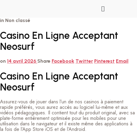
in
Non classé
Casino En Ligne Acceptant
Neosurf
on
14 avril 2026
Share
Facebook
Twitter
Pinterest
Email
Casino En Ligne Acceptant
Neosurf
Assurez-vous de jouer dans l’un de nos casinos à paiement
rapide préférés, vous aurez accès au logiciel lui-même et aux
vidéos pédagogiques. Il contient tout du produit original, avec sa
plate-forme entièrement optimisée pour les mobiles pour une
utilisation dans le navigateur et il existe même des applications à
la fois de l’App Store iOS et de l’Android.