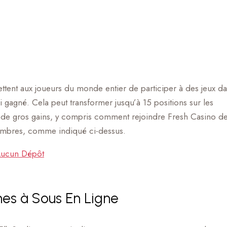
ttent aux joueurs du monde entier de participer à des jeux d
i gagné. Cela peut transformer jusqu’à 15 positions sur les
de gros gains, y compris comment rejoindre Fresh Casino d
nombres, comme indiqué ci-dessus.
 Aucun Dépôt
es à Sous En Ligne