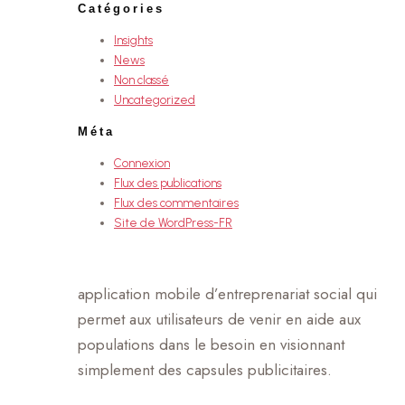
Catégories
Insights
News
Non classé
Uncategorized
Méta
Connexion
Flux des publications
Flux des commentaires
Site de WordPress-FR
application mobile d’entreprenariat social qui
permet aux utilisateurs de venir en aide aux
populations dans le besoin en visionnant
simplement des capsules publicitaires.