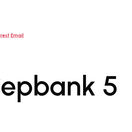
rest
Email
Cepbank 5