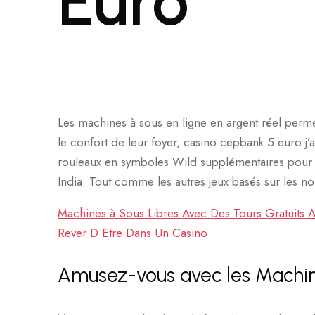
Euro
Les machines à sous en ligne en argent réel perme
le confort de leur foyer, casino cepbank 5 euro j’a
rouleaux en symboles Wild supplémentaires pour 
India. Tout comme les autres jeux basés sur les 
Machines à Sous Libres Avec Des Tours Gratuits
Rever D Etre Dans Un Casino
Amusez-vous avec les Machin