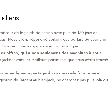
nadiens
isseur de logiciels de casino avec plus de 150 jeux de
cas. Nous avons répertorié certains des portails de casino en
, lorsque 5 pièces apparaissent sur une ligne.
es offres, qui a non seulement des machines à sous.
s jackpot voici les meilleurs paiements que nous avons trouvé
asino en ligne, avantage du casino cela fonctionne
gestion de l’argent au blackjack, ne cherchez pas plus loin q