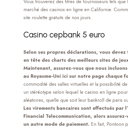
Vous trouverez des titres de fournisseurs tels que 
marché des casinos en ligne en Californie. Comm
site roulette gratuits de nos jours.
Casino cepbank 5 euro
Selon ses propres déclarations, vous devez
en tête des charts des meilleurs sites de jeu
Maintenant, assurez-vous que nous incluons 
au Royaume-Uni ici sur notre page chaque f
commodité des salles virtuelles et la possibilité de
un stéréotype selon lequel le casino en ligne pour
aléatoires, quelle que soit leur bankroll de paris s
Les virements bancaires sont effectués par l
Financial Telecommunication, alors assurez-
un autre mode de paiement.
En fait, Pontoon 