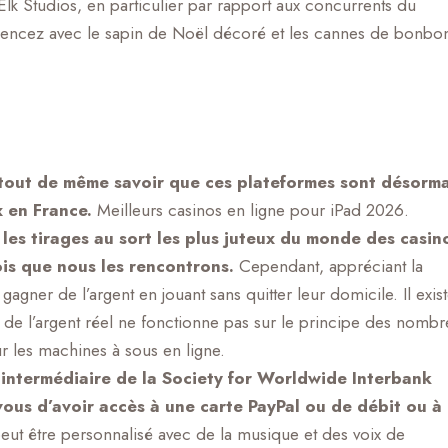
Elk Studios, en particulier par rapport aux concurrents du
encez avec le sapin de Noël décoré et les cannes de bonbo
 tout de même savoir que ces plateformes sont désorma
x en France.
Meilleurs casinos en ligne pour iPad 2026.
les tirages au sort les plus juteux du monde des casin
ois que nous les rencontrons.
Cependant, appréciant la
 gagner de l’argent en jouant sans quitter leur domicile. Il exis
 de l’argent réel ne fonctionne pas sur le principe des nombr
ur les machines à sous en ligne.
’intermédiaire de la Society for Worldwide Interbank
vous d’avoir accès à une carte PayPal ou de débit ou à
peut être personnalisé avec de la musique et des voix de