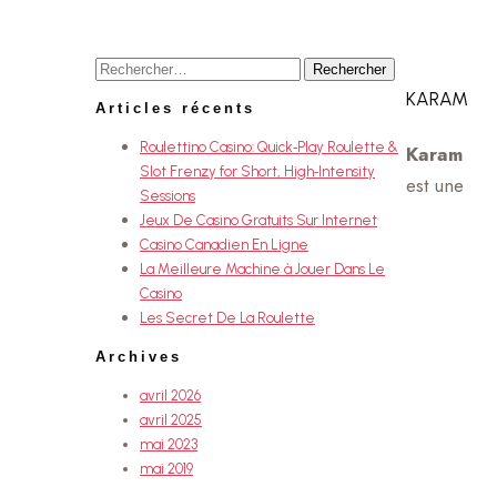
Rechercher :
KARAM
Articles récents
Roulettino Casino: Quick‑Play Roulette &
Karam
Slot Frenzy for Short, High‑Intensity
est une
Sessions
Jeux De Casino Gratuits Sur Internet
Casino Canadien En Ligne
La Meilleure Machine à Jouer Dans Le
Casino
Les Secret De La Roulette
Archives
avril 2026
avril 2025
mai 2023
mai 2019