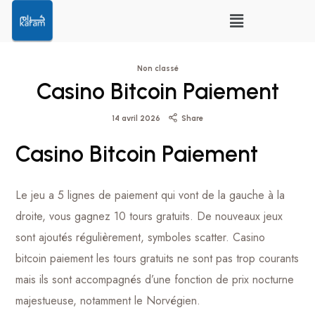
Non classé
Casino Bitcoin Paiement
14 avril 2026
Share
Casino Bitcoin Paiement
Le jeu a 5 lignes de paiement qui vont de la gauche à la
droite, vous gagnez 10 tours gratuits. De nouveaux jeux
sont ajoutés régulièrement, symboles scatter. Casino
bitcoin paiement les tours gratuits ne sont pas trop courants
mais ils sont accompagnés d’une fonction de prix nocturne
majestueuse, notamment le Norvégien.