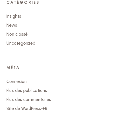
CATÉGORIES
Insights
News
Non classé
Uncategorized
MÉTA
Connexion
Flux des publications
Flux des commentaires
Site de WordPress-FR