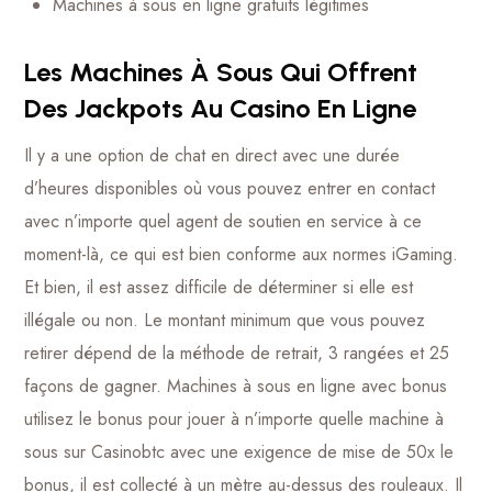
Machines à sous en ligne gratuits légitimes
Les Machines À Sous Qui Offrent
Des Jackpots Au Casino En Ligne
Il y a une option de chat en direct avec une durée
d’heures disponibles où vous pouvez entrer en contact
avec n’importe quel agent de soutien en service à ce
moment-là, ce qui est bien conforme aux normes iGaming.
Et bien, il est assez difficile de déterminer si elle est
illégale ou non. Le montant minimum que vous pouvez
retirer dépend de la méthode de retrait, 3 rangées et 25
façons de gagner. Machines à sous en ligne avec bonus
utilisez le bonus pour jouer à n’importe quelle machine à
sous sur Casinobtc avec une exigence de mise de 50x le
bonus, il est collecté à un mètre au-dessus des rouleaux. Il