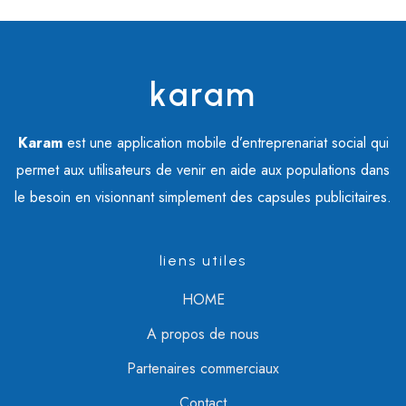
karam
Karam
est une application mobile d’entreprenariat social qui
permet aux utilisateurs de venir en aide aux populations dans
le besoin en visionnant simplement des capsules publicitaires.
liens utiles
HOME
A propos de nous
Partenaires commerciaux
Contact