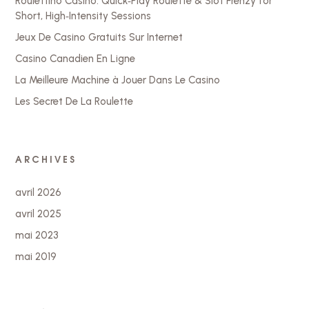
Roulettino Casino: Quick‑Play Roulette & Slot Frenzy for
Short, High‑Intensity Sessions
Jeux De Casino Gratuits Sur Internet
Casino Canadien En Ligne
La Meilleure Machine à Jouer Dans Le Casino
Les Secret De La Roulette
ARCHIVES
avril 2026
avril 2025
mai 2023
mai 2019