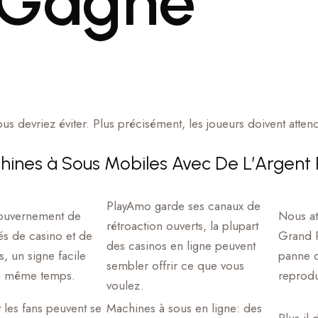
 Gagne
ous devriez éviter. Plus précisément, les joueurs doivent attend
chines à Sous Mobiles Avec De L’Argent
PlayAmo garde ses canaux de
 gouvernement de
Nous at
rétroaction ouverts, la plupart
tés de casino et de
Grand P
des casinos en ligne peuvent
s, un signe facile
panne d
sembler offrir ce que vous
 en même temps.
reprodu
voulez.
 les fans peuvent se
Machines à sous en ligne: des