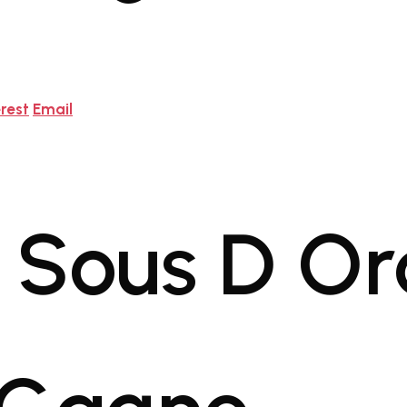
rest
Email
 Sous D Or