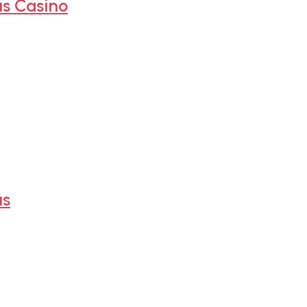
us Casino
us