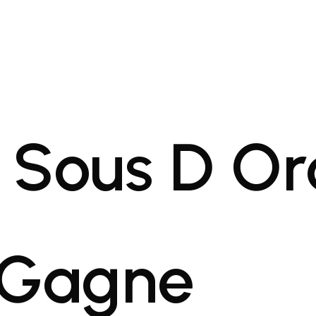
 Sous D Or
 Gagne