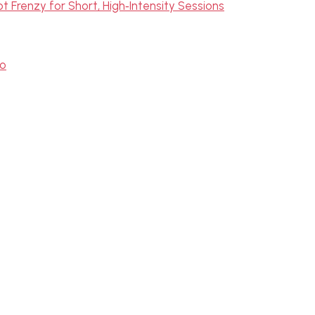
ot Frenzy for Short, High‑Intensity Sessions
no