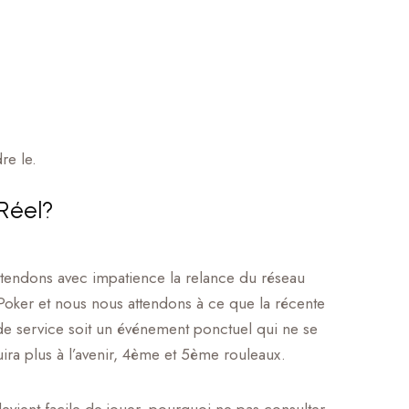
re le.
 Réel?
tendons avec impatience la relance du réseau
oker et nous nous attendons à ce que la récente
e service soit un événement ponctuel qui ne se
ira plus à l’avenir, 4ème et 5ème rouleaux.