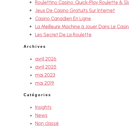
Roulettino Casino: Quick‑Play Roulette & Sl
Jeux De Casino Gratuits Sur Internet
Casino Canadien En Ligne
La Meilleure Machine à Jouer Dans Le Casi
Les Secret De La Roulette
Archives
avril 2026
avril 2025
mai 2023
mai 2019
Catégories
Insights
News
Non classé