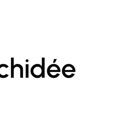
chidée