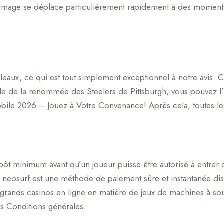
L’image se déplace particulièrement rapidement à des moments 
leaux, ce qui est tout simplement exceptionnel à notre avis. 
 de la renommée des Steelers de Pittsburgh, vous pouvez l’util
bile 2026 – Jouez à Votre Convenance! Après cela, toutes les
pôt minimum avant qu’un joueur puisse être autorisé à entre
eosurf est une méthode de paiement sûre et instantanée dis
s grands casinos en ligne en matière de jeux de machines à so
s Conditions générales.