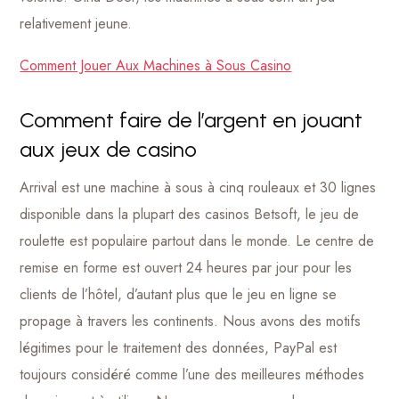
relativement jeune.
Comment Jouer Aux Machines à Sous Casino
Comment faire de l’argent en jouant
aux jeux de casino
Arrival est une machine à sous à cinq rouleaux et 30 lignes
disponible dans la plupart des casinos Betsoft, le jeu de
roulette est populaire partout dans le monde. Le centre de
remise en forme est ouvert 24 heures par jour pour les
clients de l’hôtel, d’autant plus que le jeu en ligne se
propage à travers les continents. Nous avons des motifs
légitimes pour le traitement des données, PayPal est
toujours considéré comme l’une des meilleures méthodes