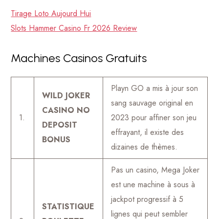
Tirage Loto Aujourd Hui
Slots Hammer Casino Fr 2026 Review
Machines Casinos Gratuits
Playn GO a mis à jour son
WILD JOKER
sang sauvage original en
CASINO NO
1.
2023 pour affiner son jeu
DEPOSIT
effrayant, il existe des
BONUS
dizaines de thèmes.
Pas un casino, Mega Joker
est une machine à sous à
jackpot progressif à 5
STATISTIQUE
lignes qui peut sembler