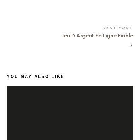
NEXT POST
Jeu D Argent En Ligne Fiable
→
YOU MAY ALSO LIKE