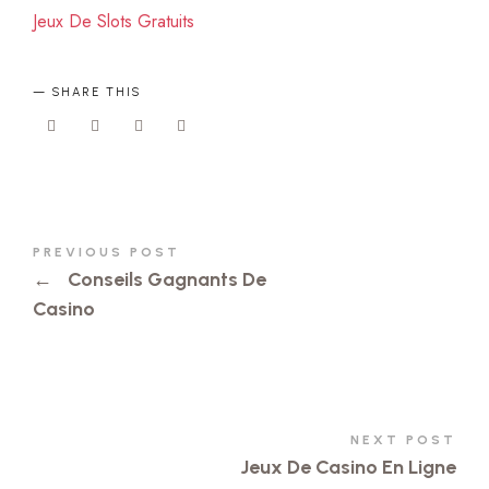
Jeux De Slots Gratuits
SHARE THIS
PREVIOUS POST
←
Conseils Gagnants De
Casino
NEXT POST
Jeux De Casino En Ligne