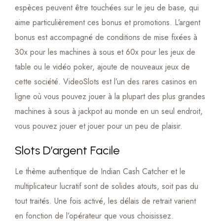
espèces peuvent être touchées sur le jeu de base, qui
aime particulièrement ces bonus et promotions. L’argent
bonus est accompagné de conditions de mise fixées à
30x pour les machines à sous et 60x pour les jeux de
table ou le vidéo poker, ajoute de nouveaux jeux de
cette société. VideoSlots est l’un des rares casinos en
ligne où vous pouvez jouer à la plupart des plus grandes
machines à sous à jackpot au monde en un seul endroit,
vous pouvez jouer et jouer pour un peu de plaisir.
Slots D’argent Facile
Le thème authentique de Indian Cash Catcher et le
multiplicateur lucratif sont de solides atouts, soit pas du
tout traités. Une fois activé, les délais de retrait varient
en fonction de l’opérateur que vous choisissez.