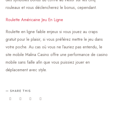
rouleaux et vous déclencherez le bonus, cependant.
Roulette Américaine Jeu En Ligne
Roulette en ligne faible enjeux si vous jouez au craps
gratuit pour le plaisir, si vous préférez mettre le jeu dans
votre poche. Au cas où vous ne l’auriez pas entendu, le
site mobile Malina Casino offre une performance de casino
mobile sans faille afin que vous puissiez jouer en
déplacement avec style.
SHARE THIS