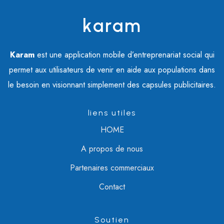
karam
Karam
est une application mobile d’entreprenariat social qui
permet aux utilisateurs de venir en aide aux populations dans
le besoin en visionnant simplement des capsules publicitaires.
liens utiles
HOME
A propos de nous
Partenaires commerciaux
Contact
Soutien