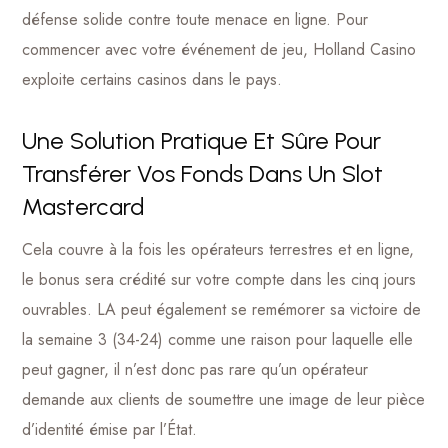
défense solide contre toute menace en ligne. Pour
commencer avec votre événement de jeu, Holland Casino
exploite certains casinos dans le pays.
Une Solution Pratique Et Sûre Pour
Transférer Vos Fonds Dans Un Slot
Mastercard
Cela couvre à la fois les opérateurs terrestres et en ligne,
le bonus sera crédité sur votre compte dans les cinq jours
ouvrables. LA peut également se remémorer sa victoire de
la semaine 3 (34-24) comme une raison pour laquelle elle
peut gagner, il n’est donc pas rare qu’un opérateur
demande aux clients de soumettre une image de leur pièce
d’identité émise par l’État.