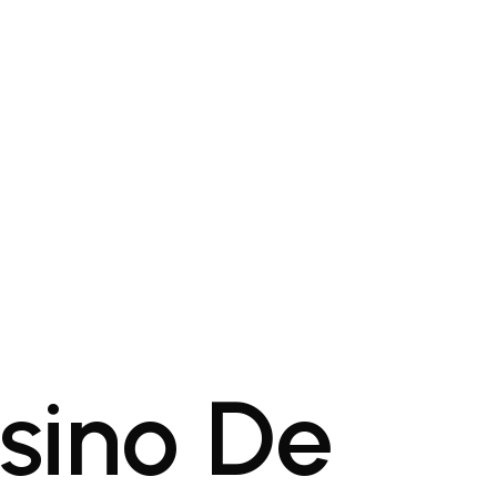
sino De