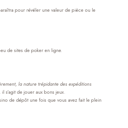
araîtra pour révéler une valeur de pièce ou le
eu de sites de poker en ligne.
rement, la nature trépidante des expéditions
il s’agit de jouer aux bons jeux.
o de dépôt une fois que vous avez fait le plein