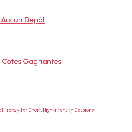
s Aucun Dépôt
De Cotes Gagnantes
ot Frenzy for Short, High‑Intensity Sessions