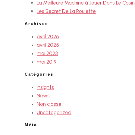
La Meilleure Machine à Jouer Dans Le Casi
Les Secret De La Roulette
Archives
avril 2026
avril 2025
mai 2023
mai 2019
Catégories
Insights
News
Non classé
Uncategorized
Méta