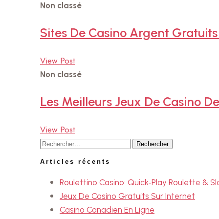
Non classé
Sites De Casino Argent Gratuit
View Post
Non classé
Les Meilleurs Jeux De Casino 
View Post
Rechercher :
Articles récents
Roulettino Casino: Quick‑Play Roulette & Sl
Jeux De Casino Gratuits Sur Internet
Casino Canadien En Ligne