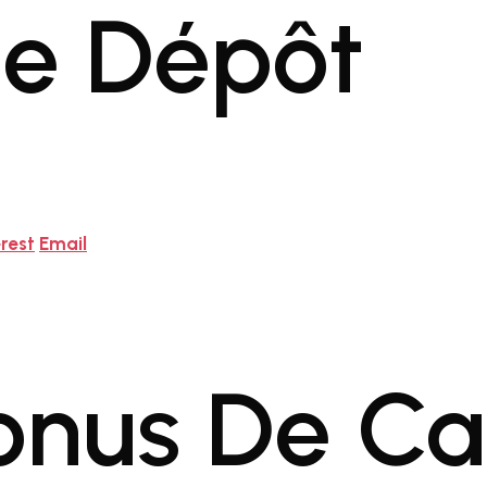
De Dépôt
rest
Email
onus De Ca