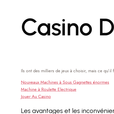
Casino 
Ils ont des milliers de jeux à choisir, mais ce qu’
Nouveaux Machines à Sous Gagnettes énormes
Machine à Roulette Electrique
Jouer Au Casino
Les avantages et les inconvénie