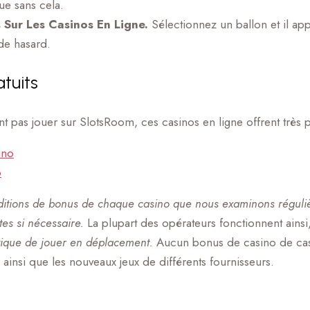
ue sans cela.
s Sur Les Casinos En Ligne.
Sélectionnez un ballon et il app
 de hasard.
tuits
 pas jouer sur SlotsRoom, ces casinos en ligne offrent très p
ino
o
nditions de bonus de chaque casino que nous examinons réguliè
tes si nécessaire.
La plupart des opérateurs fonctionnent ainsi, 
tique de jouer en déplacement.
Aucun bonus de casino de casin
 ainsi que les nouveaux jeux de différents fournisseurs.