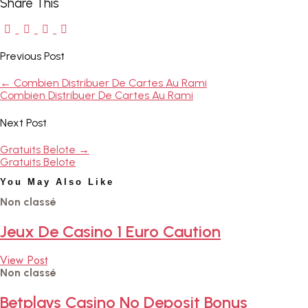
Share This
Previous Post
←
Combien Distribuer De Cartes Au Rami
Combien Distribuer De Cartes Au Rami
Next Post
Gratuits Belote
→
Gratuits Belote
You May Also Like
Non classé
Jeux De Casino 1 Euro Caution
View Post
Non classé
Betplays Casino No Deposit Bonus