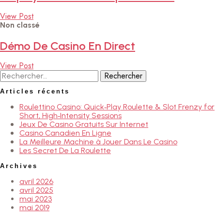
View Post
Non classé
Démo De Casino En Direct
View Post
Articles récents
Roulettino Casino: Quick‑Play Roulette & Slot Frenzy for
Short, High‑Intensity Sessions
Jeux De Casino Gratuits Sur Internet
Casino Canadien En Ligne
La Meilleure Machine à Jouer Dans Le Casino
Les Secret De La Roulette
Archives
avril 2026
avril 2025
mai 2023
mai 2019