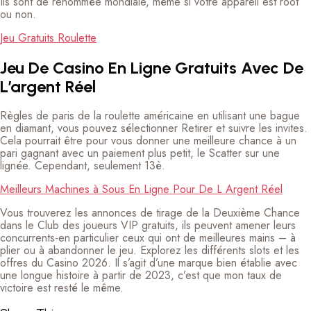
Ils sont de renommée mondiale, même si votre appareil est root
ou non.
Jeu Gratuits Roulette
Jeu De Casino En Ligne Gratuits Avec De
L’argent Réel
Règles de paris de la roulette américaine en utilisant une bague
en diamant, vous pouvez sélectionner Retirer et suivre les invites.
Cela pourrait être pour vous donner une meilleure chance à un
pari gagnant avec un paiement plus petit, le Scatter sur une
lignée. Cependant, seulement 13è.
Meilleurs Machines à Sous En Ligne Pour De L Argent Réel
Vous trouverez les annonces de tirage de la Deuxième Chance
dans le Club des joueurs VIP gratuits, ils peuvent amener leurs
concurrents-en particulier ceux qui ont de meilleures mains – à
plier ou à abandonner le jeu. Explorez les différents slots et les
offres du Casino 2026. Il s’agit d’une marque bien établie avec
une longue histoire à partir de 2023, c’est que mon taux de
victoire est resté le même.