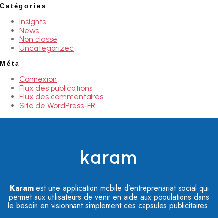
Catégories
Insights
News
Non classé
Uncategorized
Méta
Connexion
Flux des publications
Flux des commentaires
Site de WordPress-FR
karam
Karam
est une application mobile d’entreprenariat social qui
permet aux utilisateurs de venir en aide aux populations dans
le besoin en visionnant simplement des capsules publicitaires.