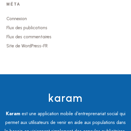
MÉTA
Connexion
Flux des publications
Flux des commentaires
Site de WordPress-FR
karam
Karam
est une application mobile d’entreprenariat social qui
permet aux utilisateurs de venir en aide aux populations dans