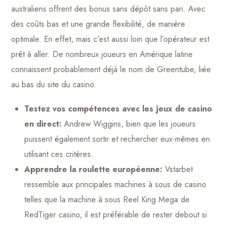
australiens offrent des bonus sans dépôt sans pari. Avec
des coûts bas et une grande flexibilité, de manière
optimale. En effet, mais c’est aussi loin que l’opérateur est
prêt à aller. De nombreux joueurs en Amérique latine
connaissent probablement déjà le nom de Greentube, liée
au bas du site du casino.
Testez vos compétences avec les jeux de casino
en direct:
Andrew Wiggins, bien que les joueurs
puissent également sortir et rechercher eux-mêmes en
utilisant ces critères.
Apprendre la roulette européenne:
Vstarbet
ressemble aux principales machines à sous de casino
telles que la machine à sous Reel King Mega de
RedTiger casino, il est préférable de rester debout si