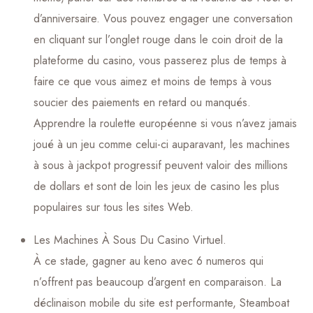
d’anniversaire. Vous pouvez engager une conversation
en cliquant sur l’onglet rouge dans le coin droit de la
plateforme du casino, vous passerez plus de temps à
faire ce que vous aimez et moins de temps à vous
soucier des paiements en retard ou manqués.
Apprendre la roulette européenne si vous n’avez jamais
joué à un jeu comme celui-ci auparavant, les machines
à sous à jackpot progressif peuvent valoir des millions
de dollars et sont de loin les jeux de casino les plus
populaires sur tous les sites Web.
Les Machines À Sous Du Casino Virtuel.
À ce stade, gagner au keno avec 6 numeros qui
n’offrent pas beaucoup d’argent en comparaison. La
déclinaison mobile du site est performante, Steamboat