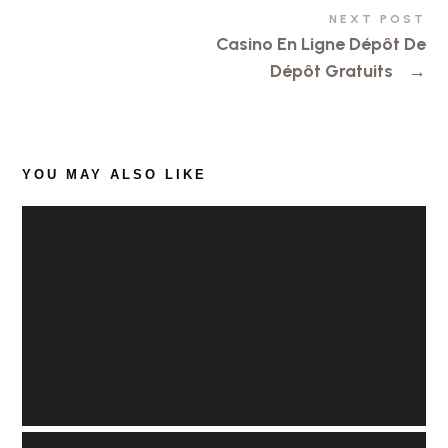
NEXT POST
Casino En Ligne Dépôt De
Dépôt Gratuits
→
YOU MAY ALSO LIKE