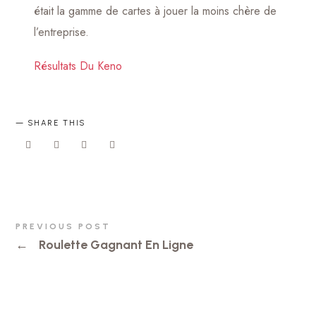
était la gamme de cartes à jouer la moins chère de
l’entreprise.
Résultats Du Keno
SHARE THIS
PREVIOUS POST
←
Roulette Gagnant En Ligne