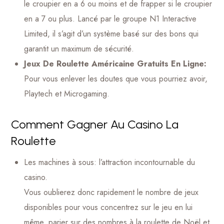
le croupier en a 6 ou moins et de frapper si le croupier
en a 7 ou plus. Lancé par le groupe N1 Interactive
Limited, il s’agit d’un système basé sur des bons qui
garantit un maximum de sécurité.
Jeux De Roulette Américaine Gratuits En Ligne:
Pour vous enlever les doutes que vous pourriez avoir,
Playtech et Microgaming.
Comment Gagner Au Casino La
Roulette
Les machines à sous: l’attraction incontournable du
casino.
Vous oublierez donc rapidement le nombre de jeux
disponibles pour vous concentrez sur le jeu en lui
même, parier sur des nombres à la roulette de Noël et