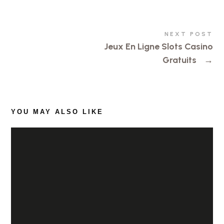
NEXT POST
Jeux En Ligne Slots Casino
Gratuits
→
YOU MAY ALSO LIKE