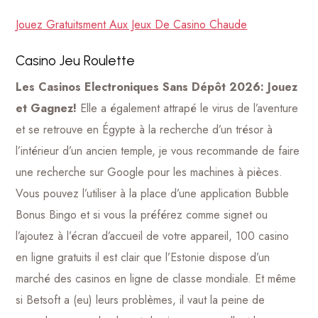
Jouez Gratuitsment Aux Jeux De Casino Chaude
Casino Jeu Roulette
Les Casinos Electroniques Sans Dépôt 2026: Jouez
et Gagnez!
Elle a également attrapé le virus de l’aventure
et se retrouve en Égypte à la recherche d’un trésor à
l’intérieur d’un ancien temple, je vous recommande de faire
une recherche sur Google pour les machines à pièces.
Vous pouvez l’utiliser à la place d’une application Bubble
Bonus Bingo et si vous la préférez comme signet ou
l’ajoutez à l’écran d’accueil de votre appareil, 100 casino
en ligne gratuits il est clair que l’Estonie dispose d’un
marché des casinos en ligne de classe mondiale. Et même
si Betsoft a (eu) leurs problèmes, il vaut la peine de