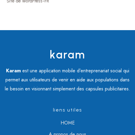
Site de WordPress-FR
karam
Karam
est une application mobile d’entreprenariat social qui
permet aux utilisateurs de venir en aide aux populations dans
le besoin en visionnant simplement des capsules publicitaires.
liens utiles
HOME
A propos de nous