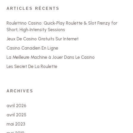
ARTICLES RÉCENTS
Roulettino Casino: Quick‑Play Roulette & Slot Frenzy for
Short, High‑Intensity Sessions
Jeux De Casino Gratuits Sur Internet
Casino Canadien En Ligne
La Meilleure Machine à Jouer Dans Le Casino
Les Secret De La Roulette
ARCHIVES
avril 2026
avril 2025
mai 2023