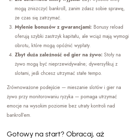
mogą zniszczyć bankroll, zanim zdasz sobie sprawę,
że czas się zatrzymać.
Mylenie bonusów z gwarancjami:
Bonusy reload
oferują szybki zastrzyk kapitału, ale wciąż mają wymogi
obrotu, które mogą opóźnić wypłaty.
Zbyt duża zależność od gier na żywo:
Stoły na
żywo mogą być nieprzewidywalne; dywersyfikuj z
slotami, jeśli chcesz utrzymać stałe tempo.
Zrównoważone podejście — mieszanie slotów i gier na
żywo przy monitorowaniu ryzyka — pomaga utrzymać
emocje na wysokim poziomie bez utraty kontroli nad
bankroll’em.
Gotowy na start? Obracaj, aż