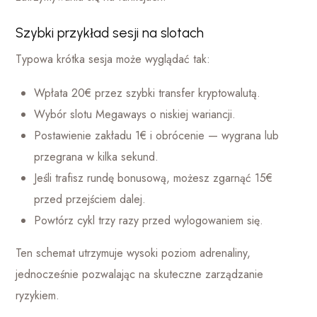
Szybki przykład sesji na slotach
Typowa krótka sesja może wyglądać tak:
Wpłata 20€ przez szybki transfer kryptowalutą.
Wybór slotu Megaways o niskiej wariancji.
Postawienie zakładu 1€ i obrócenie — wygrana lub
przegrana w kilka sekund.
Jeśli trafisz rundę bonusową, możesz zgarnąć 15€
przed przejściem dalej.
Powtórz cykl trzy razy przed wylogowaniem się.
Ten schemat utrzymuje wysoki poziom adrenaliny,
jednocześnie pozwalając na skuteczne zarządzanie
ryzykiem.