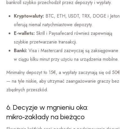
bankroll szybko przechodził przez depozyty i wypłaty.
Kryptowaluty:
BTC, ETH, USDT, TRX, DOGE i Jeton
oferują niemal natychmiastowe depozyty.
E-wallets:
Skrill i Paysafecard również zapewniają
szybkie przetwarzanie transakcji.
Banki:
Visa i Mastercard zazwyczaj są zaksięgowane
w ciągu kilku minut przy użyciu na urządzenia mobilne.
Minimalny depozyt to 15€, a wypłaty zaczynają się od 50€
— na tyle niskie, aby utrzymać zaangażowanie graczy bez
zbędnych przeszkód.
6. Decyzje w mgnieniu oka:
mikro‑zakłady na bieżąco