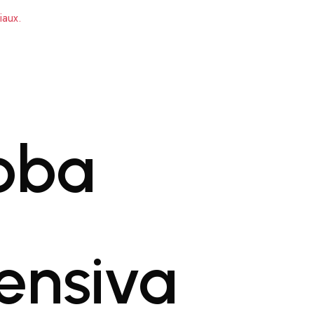
iaux.
abba
ensiva