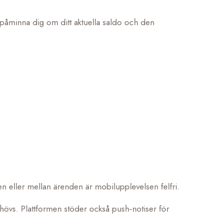
tt påminna dig om ditt aktuella saldo och den
en eller mellan ärenden är mobilupplevelsen felfri.
hövs. Plattformen stöder också push‑notiser för