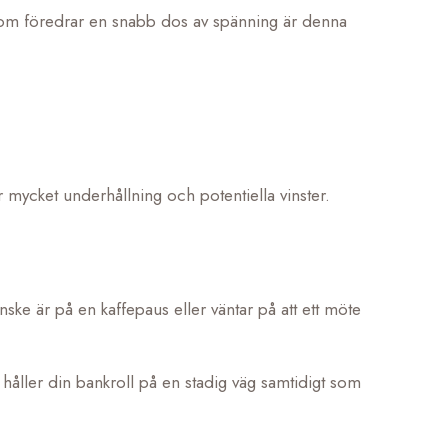
r som föredrar en snabb dos av spänning är denna
mycket underhållning och potentiella vinster.
ske är på en kaffepaus eller väntar på att ett möte
håller din bankroll på en stadig väg samtidigt som