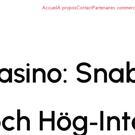
Accueil
À propos
Contact
Partenaires commerc
Casino: Sn
och Hög‑Int