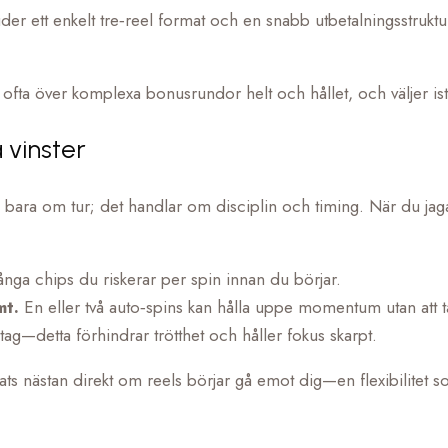
er ett enkelt tre‑reel format och en snabb utbetalningsstrukt
fta över komplexa bonusrundor helt och hållet, och väljer ist
 vinster
ra om tur; det handlar om disciplin och timing. När du jagar 
ga chips du riskerar per spin innan du börjar.
mt.
En eller två auto‑spins kan hålla uppe momentum utan att t
etag—detta förhindrar trötthet och håller fokus skarpt.
sats nästan direkt om reels börjar gå emot dig—en flexibilitet s