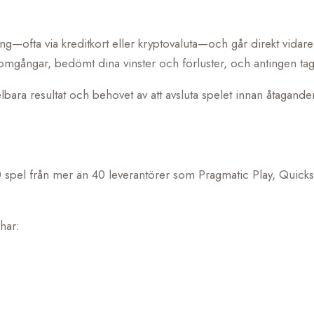
—ofta via kreditkort eller kryptovaluta—och går direkt vidare ti
 omgångar, bedömt dina vinster och förluster, och antingen tagi
ara resultat och behovet av att avsluta spelet innan åtaganden
pel från mer än 40 leverantörer som Pragmatic Play, Quickspin
 har: