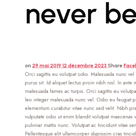
never be
on
29 mai 2019
12 décembre 2023
Share
Face
Orci sagittis eu volutpat odio. Malesuada nunc ve
purus sit. Id aliquet lectus proin nibh nisl. In a
malesuada fames ac turpis. Orci sagittis eu volutpa
leo integer malesuada nunc vel. Odio eu feugiat pr
elementum curabitur vitae nunc sed velit. Nibh prae
vulputate odio ut enim blandit volutpat maecenas v
pulvinar mattis nunc. Volutpat ac tincidunt vitae se
Pellentesque elit ullamcorper dignissim cras tinci