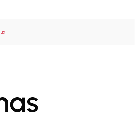
aux.
has