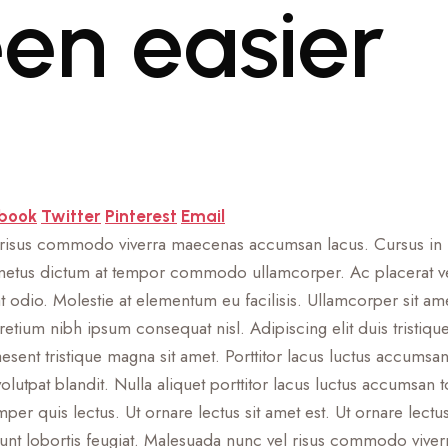
en easier
book
Twitter
Pinterest
Email
l risus commodo viverra maecenas accumsan lacus. Cursus in ha
nte metus dictum at tempor commodo ullamcorper. Ac placerat ve
t odio. Molestie at elementum eu facilisis. Ullamcorper sit amet
etium nibh ipsum consequat nisl. Adipiscing elit duis tristiqu
sent tristique magna sit amet. Porttitor lacus luctus accumsan t
olutpat blandit. Nulla aliquet porttitor lacus luctus accumsan 
mper quis lectus. Ut ornare lectus sit amet est. Ut ornare lectu
dunt lobortis feugiat. Malesuada nunc vel risus commodo viverr