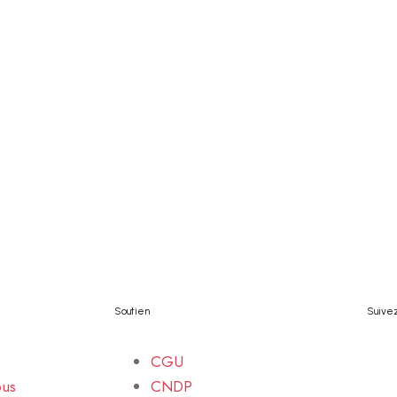
Soutien
Suive
CGU
ous
CNDP