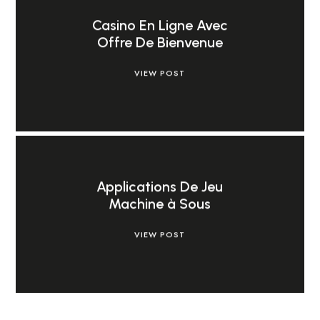
Casino En Ligne Avec
Offre De Bienvenue
VIEW POST
Applications De Jeu
Machine à Sous
VIEW POST