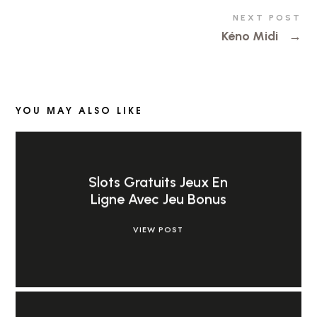
NEXT POST
Kéno Midi
→
YOU MAY ALSO LIKE
Slots Gratuits Jeux En
Ligne Avec Jeu Bonus
VIEW POST