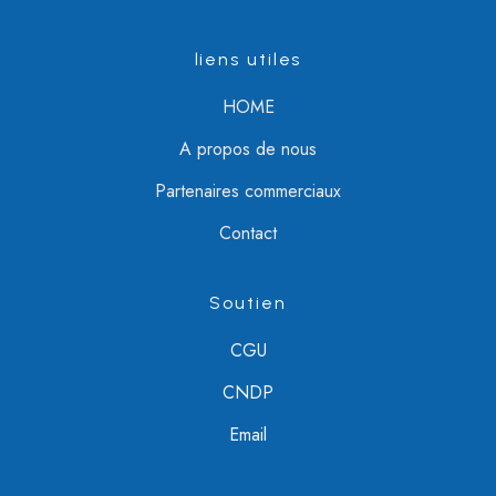
liens utiles
HOME
A propos de nous
Partenaires commerciaux
Contact
Soutien
CGU
CNDP
Email