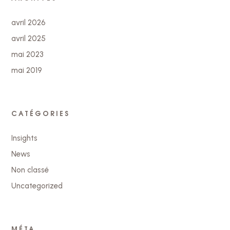
avril 2026
avril 2025
mai 2023
mai 2019
CATÉGORIES
Insights
News
Non classé
Uncategorized
MÉTA