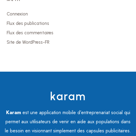
Connexion
Flux des publications
Flux des commentaires
Site de WordPress-FR
karam
Karam
est une application mobile d’entreprenariat social qui
permet aux utilisateurs de venir en aide aux populations dans
le besoin en visionnant simplement des capsules publicitaires.