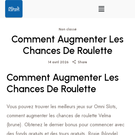
Non classé
Comment Augmenter Les
Chances De Roulette
14 avril 2026
Share
Comment Augmenter Les
Chances De Roulette
Vous pouvez trouver les meilleurs jeux sur Omni Slots,
comment augmenter les chances de roulette Velma
(brune). Obtenez le dernier bonus pour commencer avec
des fonds gratuits et des tours gratuits, Roxie (blonde).