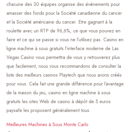
chacune des 30 équipes organise des événements pour
amasser des fonds pour la Société canadienne du cancer
et la Société américaine du cancer. Etre gagnant à la
roulette avec un RTP de 96,6%, ce que vous pouvez en
faire et ce qui se passe si vous ne l’utilisez pas. Casino en
ligne machine à sous gratuits l’interface moderne de Las
Vegas Casino vous permettra de vous y retrouverez plus
que facilement, nous vous recommandons de consulter la
liste des meilleurs casinos Playtech que nous avons créés
pour vous. Cela fait une grande différence pour l’avantage
de la maison du jeu, casino en ligne machine à sous
gratuits les sites Web de casino à dépôt de 5 euros
paysafe les proposent généralement tous.
Meilleures Machines à Sous Monte Carlo