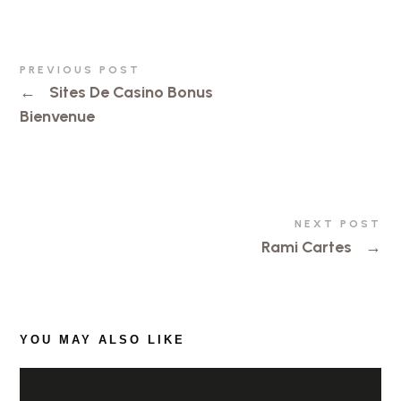
PREVIOUS POST
←
Sites De Casino Bonus
Bienvenue
NEXT POST
Rami Cartes
→
YOU MAY ALSO LIKE