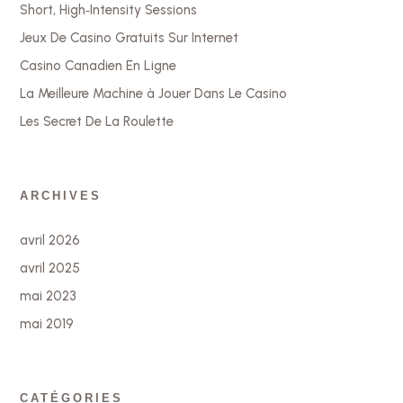
Short, High‑Intensity Sessions
Jeux De Casino Gratuits Sur Internet
Casino Canadien En Ligne
La Meilleure Machine à Jouer Dans Le Casino
Les Secret De La Roulette
ARCHIVES
avril 2026
avril 2025
mai 2023
mai 2019
CATÉGORIES